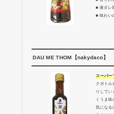
■ 液ダ
■ 味わ
DAU ME THOM【nakydaco】
スーパー
クボトル
りしてい
くうま味
気になる