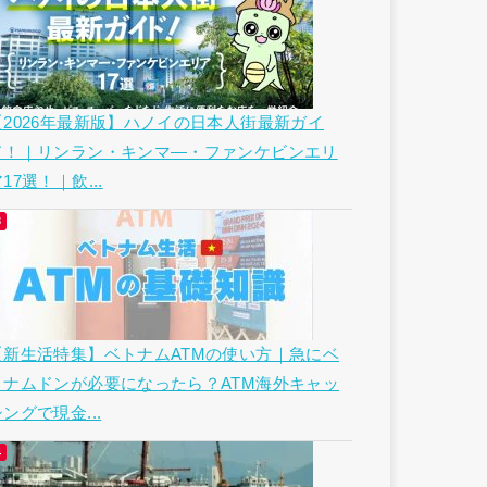
【2026年最新版】ハノイの日本人街最新ガイ
ド！｜リンラン・キンマ―・ファンケビンエリ
17選！｜飲...
【新生活特集】ベトナムATMの使い方｜急にベ
トナムドンが必要になったら？ATM海外キャッ
ングで現金...