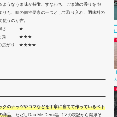
るようなうま味が特徴。すなわち、ごま油の香りを 欲
よりも、味の個性要素の一つとして取り入れ、調味料の
て使うのが吉。
りの強さ ★
レ対策 ★★★
いの広がり ★★★★
ックのナッツやゴマなどを丁寧に育てて作っているベト
の商品
。ただしDau Me Den=黒ゴマの表記から濃厚そ