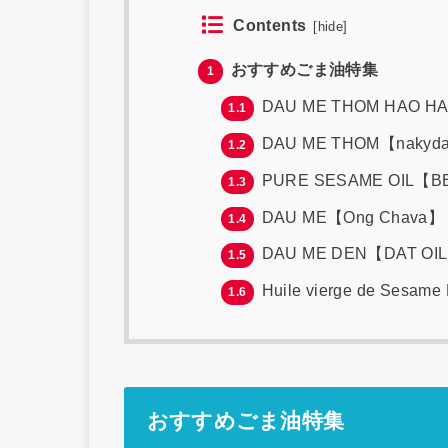
Contents
[
hide
]
おすすめごま油特集
1
DAU ME THOM HAO H
1.1
DAU ME THOM【nakyd
1.2
PURE SESAME OIL【B
1.3
DAU ME【Ong Chava】
1.4
DAU ME DEN【DAT OI
1.5
Huile vierge de Sesam
1.6
おすすめごま油特集