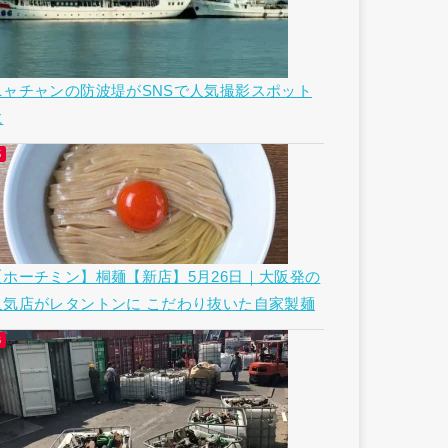
ニャチャンの防波堤がSNSで人気撮影スポット
に
【ホーチミン】桐麺【新店】5月26日｜大阪発の
人気店がレタントンに こだわり抜いた自家製麺