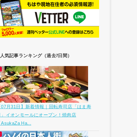
人気記事ランキング（過去7日間）
【07月31日】新着情報｜回転寿司店「はま寿
司」イオンモールにオープン！焼肉店
AsukaZa Ha...