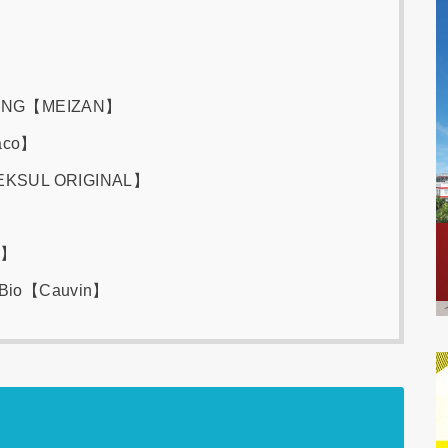
ANG【MEIZAN】
aco】
EKSUL ORIGINAL】
L】
e Bio【Cauvin】