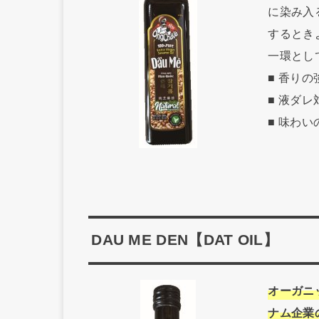
に染み入
するとき
一環とし
■ 香
■ 液ダ
■ 味わ
DAU ME DEN【DAT OIL】
オーガニ
ナム企業