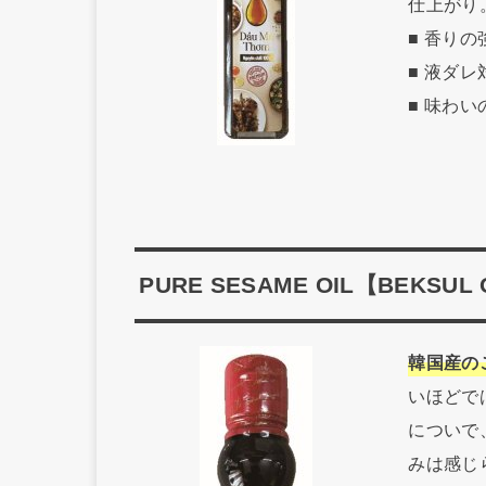
仕上がり
■ 香り
■ 液ダ
■ 味わ
PURE SESAME OIL【BEKSUL 
韓国産の
いほどで
についで
みは感じ