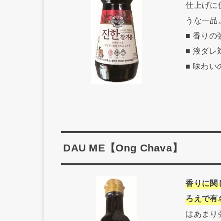
仕上げに
うな一品
■ 香り
■ 液ダ
■ 味わ
DAU ME【Ong Chava】
香りに関
ろえで有
はあまり