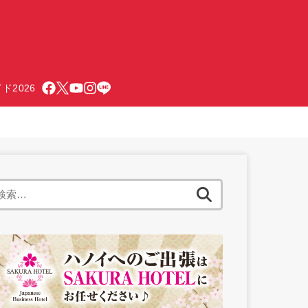
ド2026
検
索: