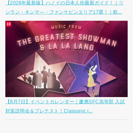
【2026年最新版】ハノイの日本人街最新ガイド！｜リ
ンラン・キンマ―・ファンケビンエリア17選！｜飲...
【8月7日】イベントカレンダー｜慶應SFC高等部 入試
対策説明会＆プレテスト！Classonic i...