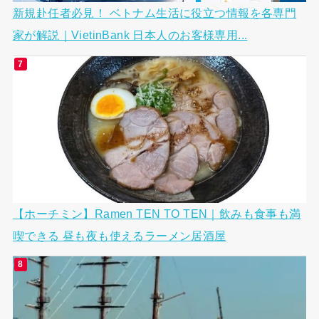
新規赴任者必見！ ベトナム生活に役立つ情報を各専門
家が解説｜VietinBank 日本人のお客様専用...
【ホーチミン】Ramen TEN TO TEN｜飲みも食事も満
喫できる 昼も夜も使えるラーメン居酒屋