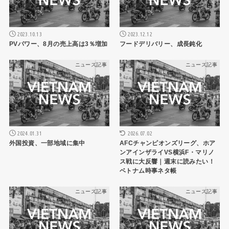
2023.10.13
2023.12.12
PVパワー、8月の売上高は3％増加
フードデリバリー、成長鈍化
ニュース記事
ニュース記事
2024.01.31
2026.07.02
外国投資、一部地域に集中
AFCチャンピオンズリーグ、ホア
ンアインザライVS横浜F・マリノ
ス戦に大反響｜週末に読みたい！
ベトナム時事ネタ帳
ニュース記事
ニュース記事