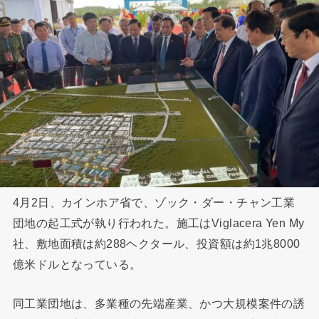
4月2日、カインホア省で、ゾック・ダー・チャン工業
団地の起工式が執り行われた。施工はViglacera Yen My
社、敷地面積は約288ヘクタール、投資額は約1兆8000
億米ドルとなっている。
同工業団地は、多業種の先端産業、かつ大規模案件の誘