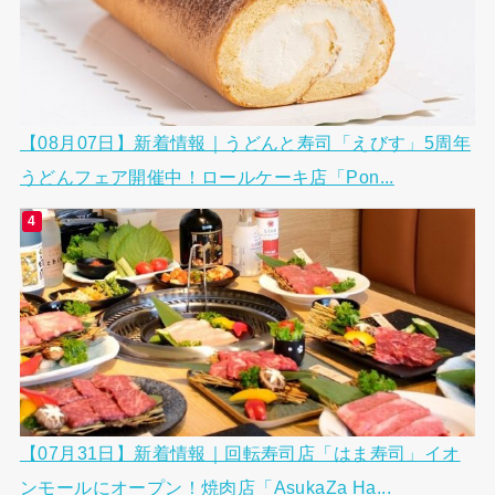
【08月07日】新着情報｜うどんと寿司「えびす」5周年
うどんフェア開催中！ロールケーキ店「Pon...
【07月31日】新着情報｜回転寿司店「はま寿司」イオ
ンモールにオープン！焼肉店「AsukaZa Ha...