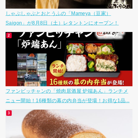
しゃぶしゃぶとおとうふの「Mameya（豆家）
Saigon」が8月8日（土）レタントンにオープン！
ファンビッチャンの「焼肉居酒屋 炉端あん」ランチメ
ニュー開始！16種類の幕の内弁当が登場！お得な1品...