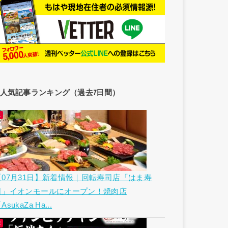
人気記事ランキング（過去7日間）
【07月31日】新着情報｜回転寿司店「はま寿
司」イオンモールにオープン！焼肉店
AsukaZa Ha...