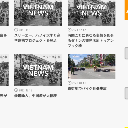
2023.11.13
2023.12.12
資を
スリーエー、ハノイ大学と産
時間ごとに異なる表情を見せ
学連携プロジェクトを発足
るダナンの観光名所トゥアン
フック橋
ス記事
ニュース記事
ニュース記事
2026.03.16
市街地でバイク死傷事故
2023.12.12
設が
鉄鋼輸入、中国産が大幅増