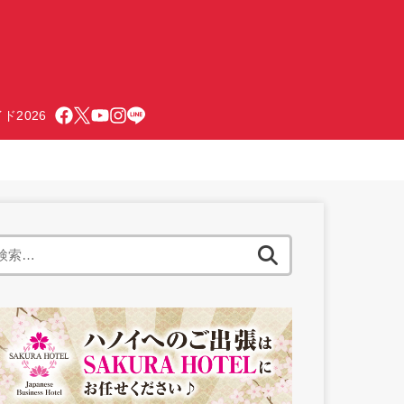
ド2026
検
索: