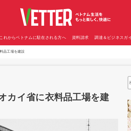
これからベトナムに駐在される方へ
資料請求
調達＆ビジネスガイ
に衣料品工場を建設
am、ラオカイ省に衣料品工場を建