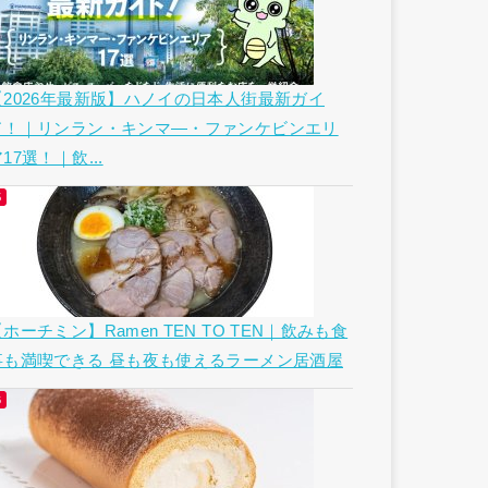
【2026年最新版】ハノイの日本人街最新ガイ
ド！｜リンラン・キンマ―・ファンケビンエリ
17選！｜飲...
ホーチミン】Ramen TEN TO TEN｜飲みも食
事も満喫できる 昼も夜も使えるラーメン居酒屋