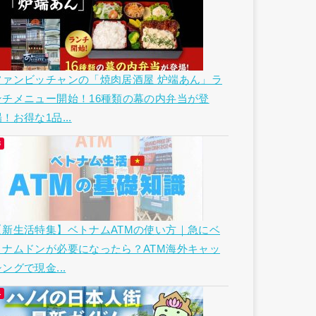
ファンビッチャンの「焼肉居酒屋 炉端あん」ラ
ンチメニュー開始！16種類の幕の内弁当が登
！お得な1品...
【新生活特集】ベトナムATMの使い方｜急にベ
トナムドンが必要になったら？ATM海外キャッ
ングで現金...