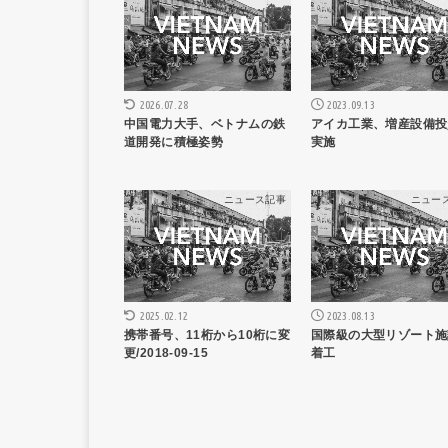
2023.09.13
2026.07.28
アイカ工業、増産設備投
中国電力大手、ベトナムの鉄
実施
道開発に積極姿勢
ニュース記事
ニュー
2025.02.12
2023.08.13
携帯番号、11桁から10桁に変
国際級の大型リゾート施
更/2018-09-15
着工