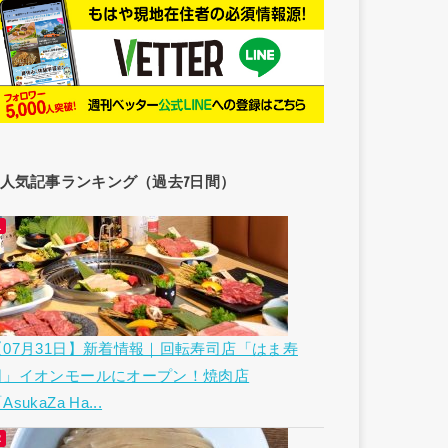
人気記事ランキング（過去7日間）
【07月31日】新着情報｜回転寿司店「はま寿
司」イオンモールにオープン！焼肉店
AsukaZa Ha...