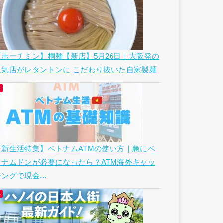
【ホーチミン】桐麺【新店】5月26日｜大阪発の
人気店がレタントンに こだわり抜いた自家製麺
【新生活特集】ベトナムATMの使い方｜急にベ
トナムドンが必要になったら？ATM海外キャッ
ングで現金...