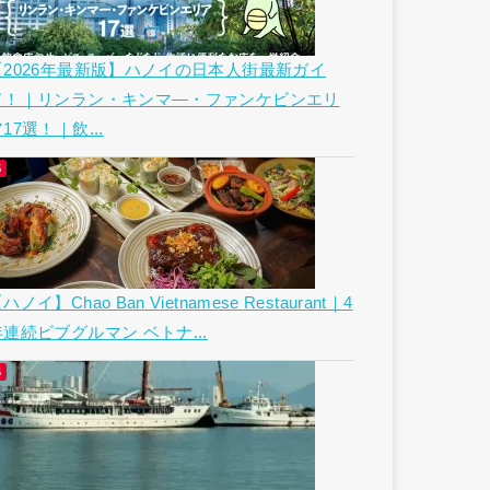
【2026年最新版】ハノイの日本人街最新ガイ
ド！｜リンラン・キンマ―・ファンケビンエリ
17選！｜飲...
ハノイ】Chao Ban Vietnamese Restaurant｜4
年連続ビブグルマン ベトナ...