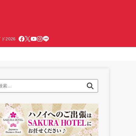
ド2026
検
索: