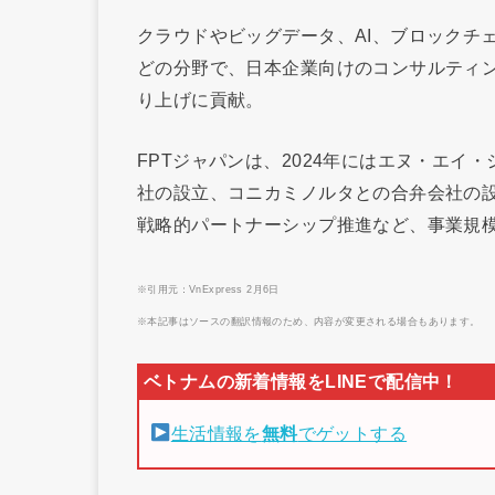
クラウドやビッグデータ、AI、ブロックチ
どの分野で、日本企業向けのコンサルティ
り上げに貢献。
FPTジャパンは、2024年にはエヌ・エイ
社の設立、コニカミノルタとの合弁会社の設
戦略的パートナーシップ推進など、事業規
※引用元：VnExpress 2月6日
※本記事はソースの翻訳情報のため、内容が変更される場合もあります。
生活情報を
無料
でゲットする