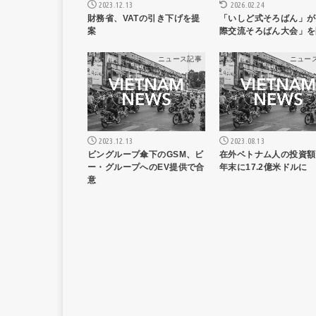
2026.02.24
2023.12.13
「いしど式そろばん」が
財務省、VATの引き下げを提
際交流そろばん大会」を
案
ニュース記事
ニュー
2023.12.13
2023.08.13
ビングループ傘下のGSM、ビ
在外ベトナム人の投資額
ー・グループへのEV提供で合
年末に17.2億米ドルに
意