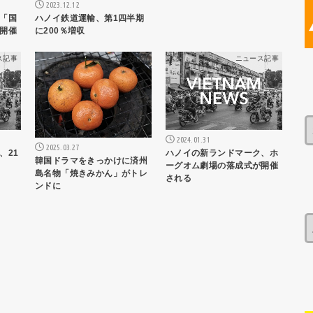
2023.12.12
「国
ハノイ鉄道運輸、第1四半期
開催
に200％増収
ス記事
ニュース記事
ニュース記事
2024.01.31
2025.03.27
、21
ハノイの新ランドマーク、ホ
韓国ドラマをきっかけに済州
ーグオム劇場の落成式が開催
島名物「焼きみかん」がトレ
される
ンドに