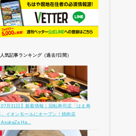
人気記事ランキング（過去7日間）
【07月31日】新着情報｜回転寿司店「はま寿
司」イオンモールにオープン！焼肉店
AsukaZa Ha...