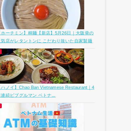
【ホーチミン】桐麺【新店】5月26日｜大阪発の
人気店がレタントンに こだわり抜いた自家製麺
ハノイ】Chao Ban Vietnamese Restaurant｜4
年連続ビブグルマン ベトナ...