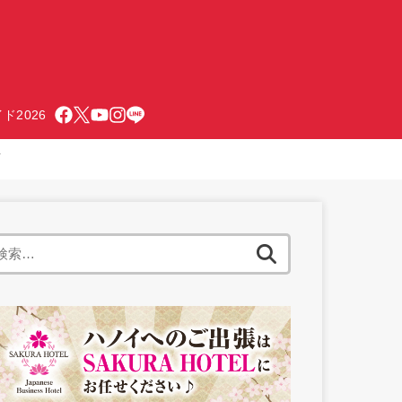
ド2026
店
検
索: