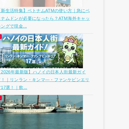
【新生活特集】ベトナムATMの使い方｜急にベ
トナムドンが必要になったら？ATM海外キャッ
ングで現金...
【2026年最新版】ハノイの日本人街最新ガイ
ド！｜リンラン・キンマ―・ファンケビンエリ
17選！｜飲...