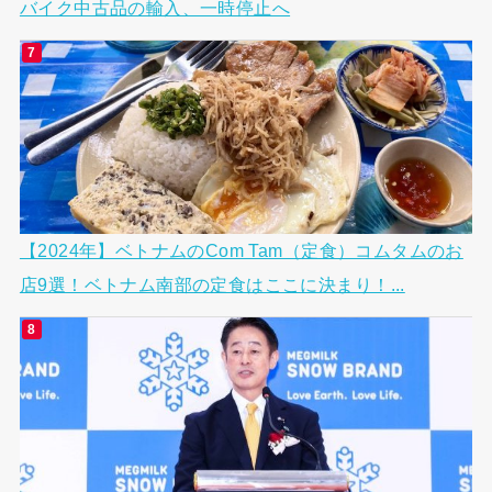
バイク中古品の輸入、一時停止へ
【2024年】ベトナムのCom Tam（定食）コムタムのお
店9選！ベトナム南部の定食はここに決まり！...