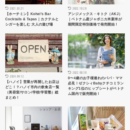
2021.03.21
2022.10.20
【ホーチミン】Kohei’s Bar
アンジメックス・キトク（AKJ）
Cocktails & Tapas｜カクテルと
｜ベトナム産ジャポニカ米新米が
シガーを楽しむ 大人の遊び場
期間限定特別価格で発売開始！
ショップ・お店
ショップ・お店
2022.08.30
2024.04.12
0〜4歳のお子様連れのパパ・ママ
【ハノイ】営業が再開したお店は
必見！ゼクシィBabyクチコミラン
どこ！？ハノイ市内の飲食店一覧
キング1位のヒップシートがベトナ
（美容室/サロン/学校/学習塾）総
ム国内で販売開始！
まとめ！
ショップ・お店
ショップ・お店