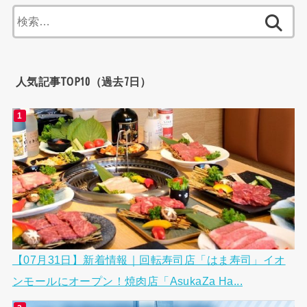
検
索:
人気記事TOP10（過去7日）
【07月31日】新着情報｜回転寿司店「はま寿司」イオ
ンモールにオープン！焼肉店「AsukaZa Ha...