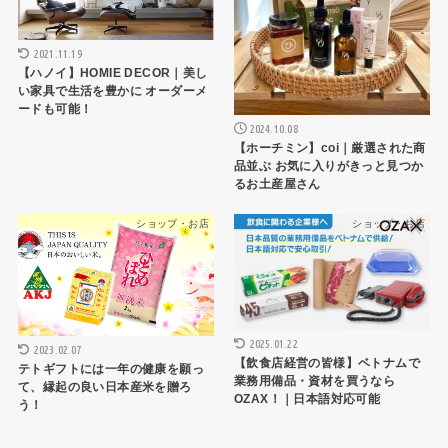
2021.11.19
【ハノイ】HOMIE DECOR｜美し
い家具で生活を豊かに オーダーメ
ードも可能！
2024.10.08
【ホーチミン】coi｜厳選された商
品並ぶ お気に入りがきっと見つか
るお土産屋さん
ショップ・お店
ショップ・お店
2025.01.22
2023.02.07
【飲食店経営の皆様】ベトナムで
テトギフトには一年の健康を願っ
業務用備品・資材を買うなら
て、縁起の良い日本産米を贈ろ
OZAX！｜日本語対応可能
う！