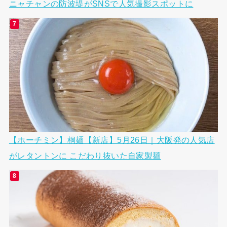
ニャチャンの防波堤がSNSで人気撮影スポットに
【ホーチミン】桐麺【新店】5月26日｜大阪発の人気店
がレタントンに こだわり抜いた自家製麺