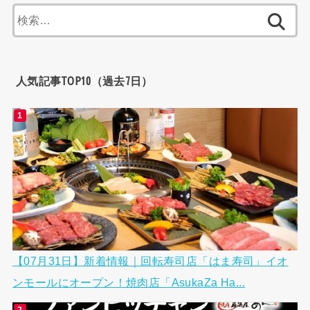
検
索:
人気記事TOP10（過去7日）
【07月31日】新着情報｜回転寿司店「はま寿司」イオ
ンモールにオープン！焼肉店「AsukaZa Ha...