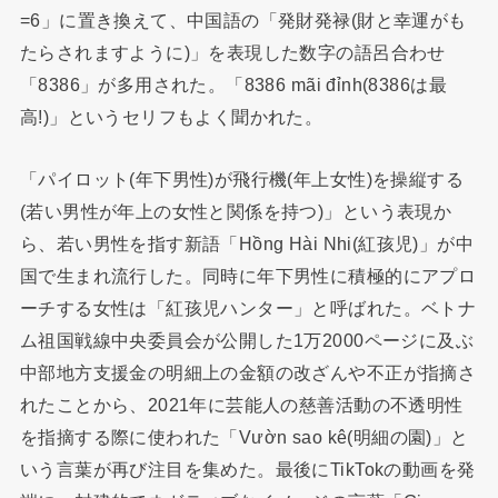
=6」に置き換えて、中国語の「発財発禄(財と幸運がも
たらされますように)」を表現した数字の語呂合わせ
「8386」が多用された。「8386 mãi đỉnh(8386は最
高!)」というセリフもよく聞かれた。
「パイロット(年下男性)が飛行機(年上女性)を操縦する
(若い男性が年上の女性と関係を持つ)」という表現か
ら、若い男性を指す新語「Hồng Hài Nhi(紅孩児)」が中
国で生まれ流行した。同時に年下男性に積極的にアプロ
ーチする女性は「紅孩児ハンター」と呼ばれた。ベトナ
ム祖国戦線中央委員会が公開した1万2000ページに及ぶ
中部地方支援金の明細上の金額の改ざんや不正が指摘さ
れたことから、2021年に芸能人の慈善活動の不透明性
を指摘する際に使われた「Vườn sao kê(明細の園)」と
いう言葉が再び注目を集めた。最後にTikTokの動画を発