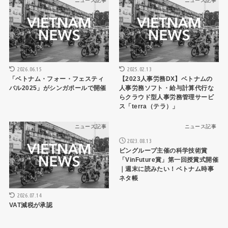
ニュース記事
ニュース記事
2026.06.15
2025.02.13
「ベトナム・フォー・フェスティ
【2023人事労務DX】ベトナムの
バル2025」がシンガポールで開催
人事労務ソフト・給与計算代行な
らクラウド型人事労務管理サービ
ス「terra（テラ）」
ニュース記事
ニュース記事
2023.08.13
ビングループ主催の科学技術賞
「VinFuture賞」第一回授賞式開催
｜週末に読みたい！ベトナム時事
ネタ帳
2026.07.14
VAT減税が承認