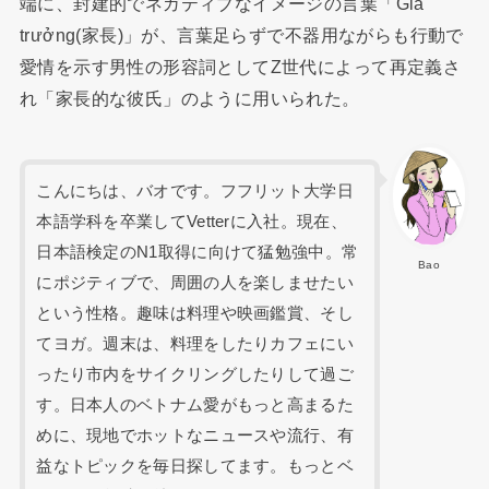
端に、封建的でネガティブなイメージの言葉「Gia
trưởng(家長)」が、言葉足らずで不器用ながらも行動で
愛情を示す男性の形容詞としてZ世代によって再定義さ
れ「家長的な彼氏」のように用いられた。
こんにちは、バオです。フフリット大学日
本語学科を卒業してVetterに入社。現在、
日本語検定のN1取得に向けて猛勉強中。常
Bao
にポジティブで、周囲の人を楽しませたい
という性格。趣味は料理や映画鑑賞、そし
てヨガ。週末は、料理をしたりカフェにい
ったり市内をサイクリングしたりして過ご
す。日本人のベトナム愛がもっと高まるた
めに、現地でホットなニュースや流行、有
益なトピックを毎日探してます。もっとベ