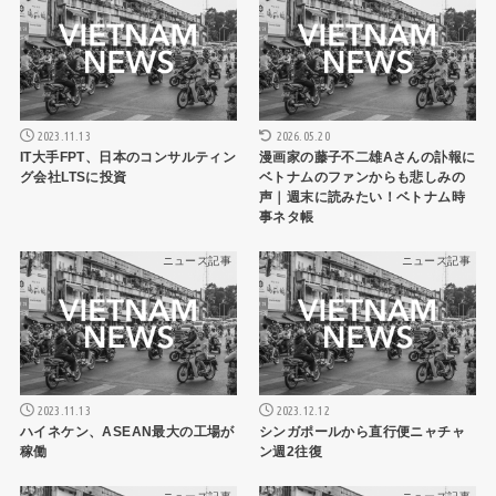
2023.11.13
2026.05.20
IT大手FPT、日本のコンサルティン
漫画家の藤子不二雄Aさんの訃報に
グ会社LTSに投資
ベトナムのファンからも悲しみの
声｜週末に読みたい！ベトナム時
事ネタ帳
ニュース記事
ニュース記事
2023.11.13
2023.12.12
ハイネケン、ASEAN最大の工場が
シンガポールから直行便ニャチャ
稼働
ン週2往復