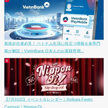
新規赴任者必見！ ベトナム生活に役立つ情報を各専門
家が解説｜VietinBank 日本人のお客様専用...
【7月31日】イベントカレンダー｜Anikura Fever:
Carnival！Nippon Oi...