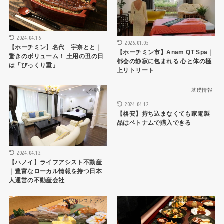
2024.04.16
2026.01.05
【ホーチミン】名代 宇奈とと｜
【ホーチミン市】Anam QT Spa｜
驚きのボリューム！ 土用の丑の日
都会の静寂に包まれる 心と体の極
は「びっくり重」
上リトリート
不動産
基礎情報
2024.04.12
【格安】持ち込まなくても家電製
品はベトナムで購入できる
2024.04.12
【ハノイ】ライフアシスト不動産
｜豊富なローカル情報を持つ日本
人運営の不動産会社
HCMCレストラン
HCMCレストラン