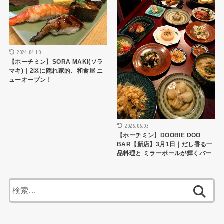
2024.04.10
【ホーチミン】SORA MAKI(ソラ
マキ)｜2区に隠れ家的、和食屋 ニ
ューオープン！
2026.06.03
【ホーチミン】DOOBIE DOO
BAR【新店】3月1日｜だし香る一
品料理と ミラーボールが輝くバー
検
索: