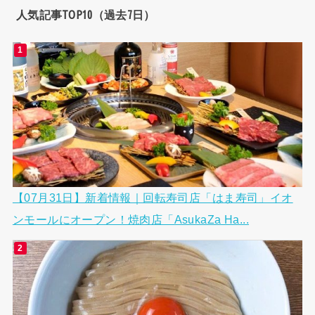
人気記事TOP10（過去7日）
【07月31日】新着情報｜回転寿司店「はま寿司」イオ
ンモールにオープン！焼肉店「AsukaZa Ha...