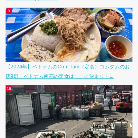
【2024年】ベトナムのCom Tam（定食）コムタムのお
店9選！ベトナム南部の定食はここに決まり！...