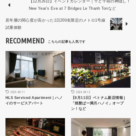
【12月26日】イベントカレンダー｜千と千尋の神隠し！
New Year’s Eve at 7 Bridges Le Thanh Tonなど
若年層の関心度が高かった1日200名限定のメトロ1号線
試乗体験
RECOMMEND
住まい（不動産・住居サービス）
HCMCレストラン
2024.04.11
2024.04.12
HLS Serviced Apartment｜ハノ
【8月11日】ベトナム新店情報 |
イのサービスアパート
「焼酎ばー満月ハノイ」オープ
ン！など
HCMCレストラン
生活