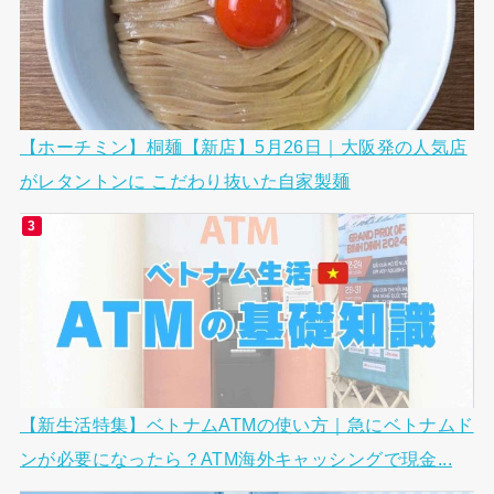
【ホーチミン】桐麺【新店】5月26日｜大阪発の人気店
がレタントンに こだわり抜いた自家製麺
【新生活特集】ベトナムATMの使い方｜急にベトナムド
ンが必要になったら？ATM海外キャッシングで現金...