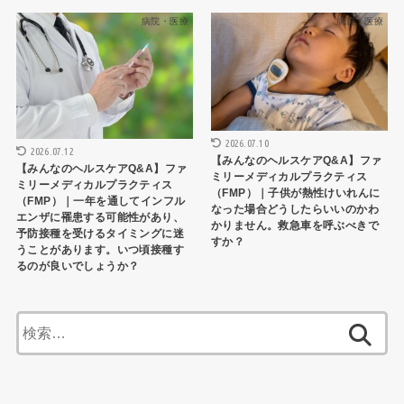
病院・医療
病院・医療
2026.07.10
2026.07.12
【みんなのヘルスケアQ&A】ファ
【みんなのヘルスケアQ&A】ファ
ミリーメディカルプラクティス
ミリーメディカルプラクティス
（FMP）｜子供が熱性けいれんに
（FMP）｜一年を通してインフル
なった場合どうしたらいいのかわ
エンザに罹患する可能性があり、
かりません。救急車を呼ぶべきで
予防接種を受けるタイミングに迷
すか？
うことがあります。いつ頃接種す
るのが良いでしょうか？
検
索: