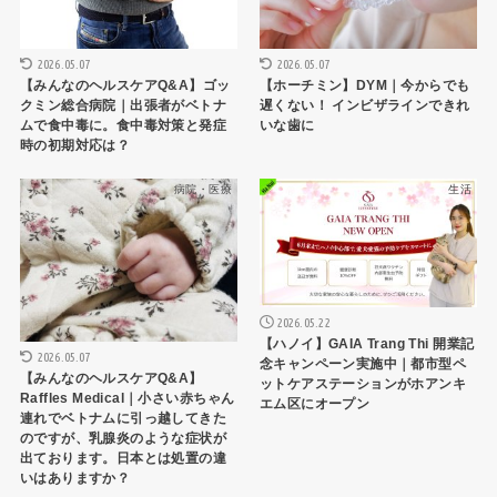
2026.05.07
2026.05.07
【みんなのヘルスケアQ&A】ゴッ
【ホーチミン】DYM｜今からでも
クミン総合病院｜出張者がベトナ
遅くない！ インビザラインできれ
ムで食中毒に。食中毒対策と発症
いな歯に
時の初期対応は？
病院・医療
生活
2026.05.22
【ハノイ】GAIA Trang Thi 開業記
2026.05.07
念キャンペーン実施中｜都市型ペ
【みんなのヘルスケアQ&A】
ットケアステーションがホアンキ
Raffles Medical｜小さい赤ちゃん
エム区にオープン
連れでベトナムに引っ越してきた
のですが、乳腺炎のような症状が
出ております。日本とは処置の違
いはありますか？