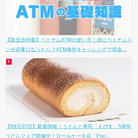
【新生活特集】ベトナムATMの使い方｜急にベトナムド
ンが必要になったら？ATM海外キャッシングで現金...
【08月07日】新着情報｜うどんと寿司「えびす」5周年
うどんフェア開催中！ロールケーキ店「Pon...