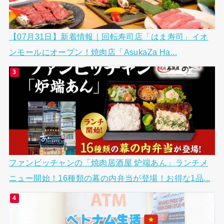
【07月31日】新着情報｜回転寿司店「はま寿司」イオ
ンモールにオープン！焼肉店「AsukaZa Ha...
ファンビッチャンの「焼肉居酒屋 炉端あん」ランチメ
ニュー開始！16種類の幕の内弁当が登場！お得な1品...