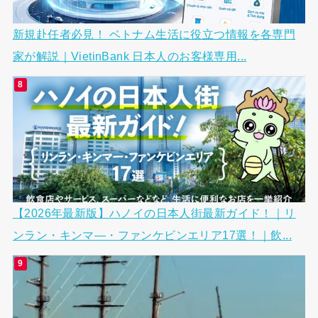
新規赴任者必見！ ベトナム生活に役立つ情報を各専門
家が解説｜VietinBank 日本人のお客様専用...
【2026年最新版】ハノイの日本人街最新ガイド！｜リ
ンラン・キンマ―・ファンケビンエリア17選！｜飲...