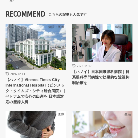
ール
RECOMMEND
病院・医療
病院・医療
2026.05.07
【ハノイ】日本国際眼科病院｜日
2026.02.11
系眼科専門病院で効果的な近視抑
【ハノイ】Vinmec Times City
制治療を
International Hospital（ビンメッ
ク・タイムズ・シティ総合病院） |
ベトナムで安心の出産を 日本語対
応の産婦人科
病院・医療
生活