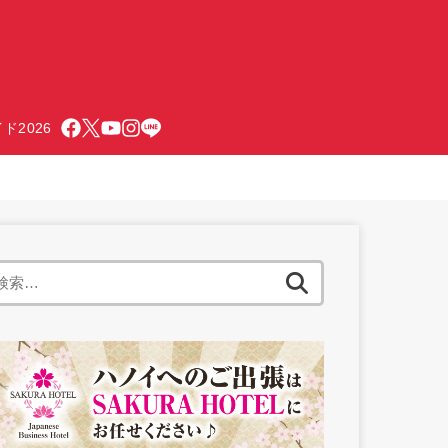
ド2026
検
索: