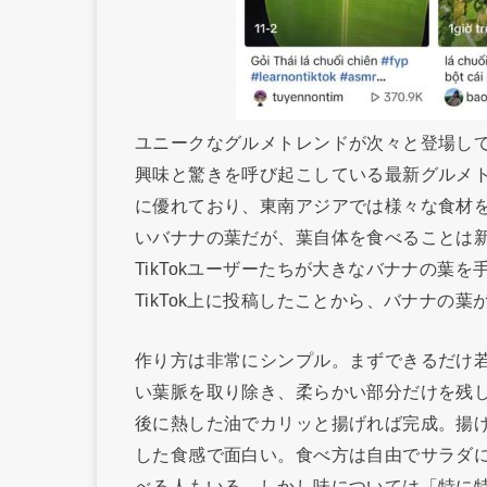
ユニークなグルメトレンドが次々と登場しては
興味と驚きを呼び起こしている最新グルメ
に優れており、東南アジアでは様々な食材
いバナナの葉だが、葉自体を食べることは
TikTokユーザーたちが大きなバナナの葉
TikTok上に投稿したことから、バナナの
作り方は非常にシンプル。まずできるだけ
い葉脈を取り除き、柔らかい部分だけを残
後に熱した油でカリッと揚げれば完成。揚
した食感で面白い。食べ方は自由でサラダ
べる人もいる。しかし味については「特に