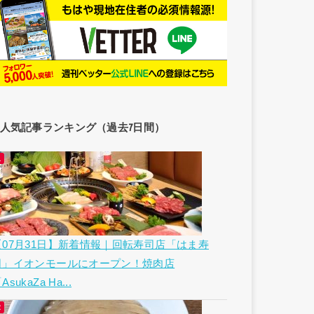
人気記事ランキング（過去7日間）
【07月31日】新着情報｜回転寿司店「はま寿
司」イオンモールにオープン！焼肉店
AsukaZa Ha...