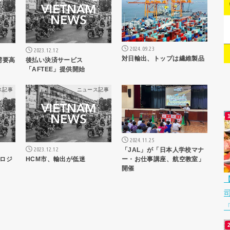
2024.09.23
2023.12.12
対日輸出、トップは繊維製品
需要高
後払い決済サービス
「AFTEE」提供開始
ス記事
ニュース記事
ニュース記事
2024.11.25
2023.12.12
「JAL」が「日本人学校マナ
ロジ
HCM市、輸出が低迷
ー・お仕事講座、航空教室」
開催
「