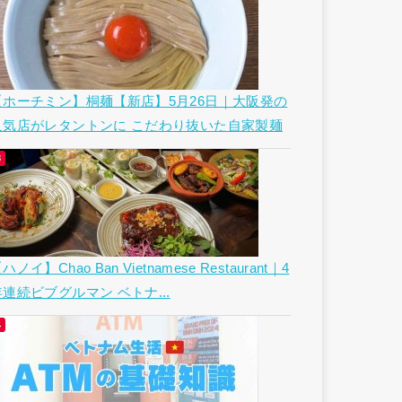
【ホーチミン】桐麺【新店】5月26日｜大阪発の
人気店がレタントンに こだわり抜いた自家製麺
ハノイ】Chao Ban Vietnamese Restaurant｜4
年連続ビブグルマン ベトナ...