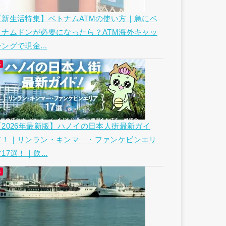
【新生活特集】ベトナムATMの使い方｜急にベ
トナムドンが必要になったら？ATM海外キャッ
ングで現金...
【2026年最新版】ハノイの日本人街最新ガイ
ド！｜リンラン・キンマ―・ファンケビンエリ
17選！｜飲...