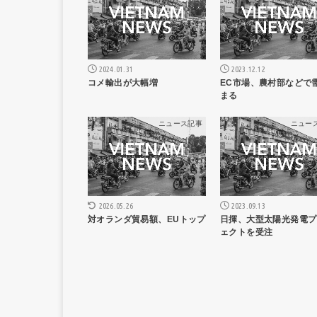
2024.01.31
2023.12.12
コメ輸出が大幅増
EC市場、農村部などで
まる
ニュース記事
ニュー
2026.05.26
2023.09.13
対オランダ貿易額、EUトップ
日揮、大型太陽光発電プ
ェクトを受注