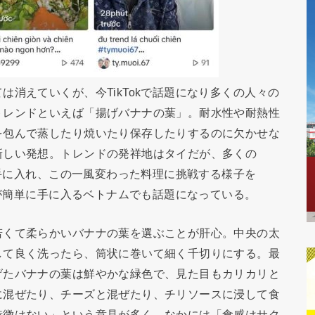
消えていくが、今TikTokで話題になり多くの人々の
トレンドといえば「揚げバナナの葉」。耐水性や耐熱性
を包んで蒸したり焼いたり保存したりするのに欠かせな
新しい発想。トレンドの発祥地はタイだが、多くの
を手に入れ、この一風変わった料理に挑戦する様子を
葉が簡単に手に入るベトナムでも話題になっている。
若くて柔らかいバナナの葉を選ぶことが肝心。中央の太
して良く洗ったら、筒状に巻いて細く千切りにする。最
げたバナナの葉は鮮やかな緑色で、見た目もカリカリと
に混ぜたり、チーズと混ぜたり、チリソースに浸して食
特徴はない」という意見が多く、なかには「食感はサク