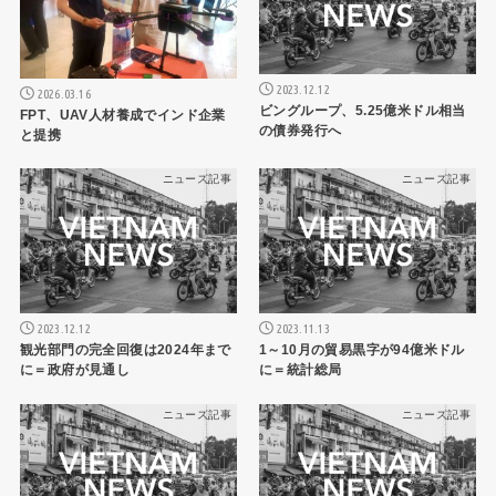
2023.12.12
2026.03.16
ビングループ、5.25億米ドル相当
FPT、UAV人材養成でインド企業
の債券発行へ
と提携
ニュース記事
ニュース記事
2023.12.12
2023.11.13
観光部門の完全回復は2024年まで
1～10月の貿易黒字が94億米ドル
に＝政府が見通し
に＝統計総局
ニュース記事
ニュース記事