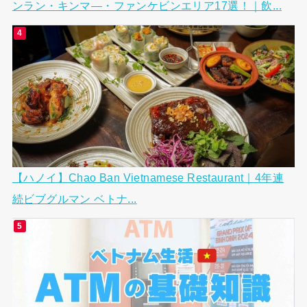
ンラン・キンマ―・ファンケビンエリア17選！｜飲...
【ハノイ】Chao Ban Vietnamese Restaurant｜4年連
続ビブグルマン ベトナ...