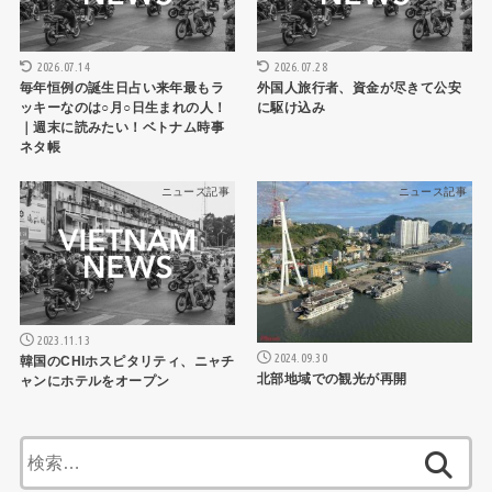
2026.07.14
2026.07.28
毎年恒例の誕生日占い来年最もラ
外国人旅行者、資金が尽きて公安
ッキーなのは○月○日生まれの人！
に駆け込み
｜週末に読みたい！ベトナム時事
ネタ帳
ニュース記事
ニュース記事
2023.11.13
2024.09.30
韓国のCHIホスピタリティ、ニャチ
北部地域での観光が再開
ャンにホテルをオープン
検
索: