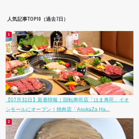
人気記事TOP10（過去7日）
【07月31日】新着情報｜回転寿司店「はま寿司」イオ
ンモールにオープン！焼肉店「AsukaZa Ha...