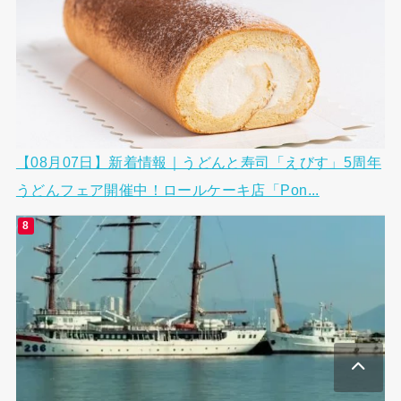
【08月07日】新着情報｜うどんと寿司「えびす」5周年
うどんフェア開催中！ロールケーキ店「Pon...