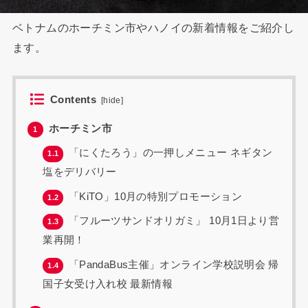
ベトナムのホーチミン市やハノイの新着情報をご紹介し
ます。
Contents
[
hide
]
ホーチミン市
1
「にくたろう」の一押しメニュー ネギタン
1.1
塩をデリバリー
「KiTO」10月の特別プロモーション
1.2
「フルーツサンドオリガミ」 10月1日より営
1.3
業再開！
「PandaBus主催」オンライン学校説明会 帰
1.4
国子女受け入れ校 最新情報