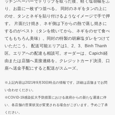
ッチンペーパーでドリップを取った後、軽く塩胡椒をふ
り、お皿に一枚ずつ並べる。 同封のネギをタンの上に
のせ、タンとネギを貼り付けるようなイメージで手で押
す。 片面だけ焼き、ネギ側は下からの熱で蒸し焼きに
するのがベスト（タンを焼いてから、ネギをのせて食べ
てももちろん美味）。同封の特製の胡麻塩ダレをつけて
いただこう。 配送可能エリアは1、2、3、Binh Thanh
区。エリアへの配達も相談可。オーダーは、Capichi経
由または店舗へ直接連絡を。クレジットカード決済、口
座へ送金手配にすると配送がスムーズ。
※上記内容は2021年9月30日時点の情報です。詳細は店舗までお問
い合わせください。
※COVID-19感染拡大予防措置における政府からの新たな通達に伴
い、各店舗の営業状況が変更される場合がございます。予めご了承
ください。