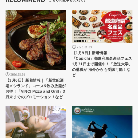
トピックス
トピックス
2026.01.09
【1月9日】新着情報｜
「Capichi」都道府県名産品フェス
1月31日まで開催中！「放送大学」
の講義が 海外からも受講可能！な
2026.03.06
ど
【3月6日】新着情報｜「新世紀酒
場メシランド」コース&飲み放題が
お得！「VINCI Pizza and Grill」3
月末までのプロモーション！など
トピックス
トピックス