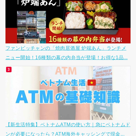
ファンビッチャンの「焼肉居酒屋 炉端あん」ランチメ
ニュー開始！16種類の幕の内弁当が登場！お得な1品...
【新生活特集】ベトナムATMの使い方｜急にベトナムド
ンが必要になったら？ATM海外キャッシングで現金...