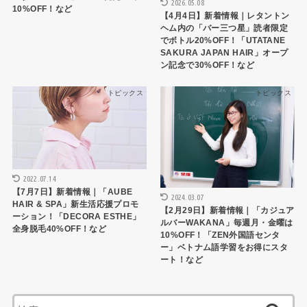
2026.05.08
10%OFF！など
【4月4日】新着情報｜レタントン
ヘム内の「バー三つ星」読者限定
でボトル20%OFF！「UTATANE
SAKURA JAPAN HAIR」オープ
ン記念で30%OFF！など
トピックス
トピックス
2022.07.14
【7月7日】新着情報｜「AUBE
2024.03.07
HAIR & SPA」新生活応援プロモ
【2月29日】新着情報｜「カジュア
ーション！「DECORA ESTHE」
ルバーWAKANA」毎週月・金曜は
全身脱毛40%OFF！など
10%OFF！「ZEN外国語センタ
ー」ベトナム語学習をお得にスタ
ート！など
検