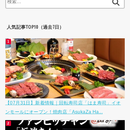
索:
人気記事TOP10（過去7日）
【07月31日】新着情報｜回転寿司店「はま寿司」イオ
ンモールにオープン！焼肉店「AsukaZa Ha...