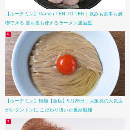
【ホーチミン】Ramen TEN TO TEN｜飲みも食事も満
喫できる 昼も夜も使えるラーメン居酒屋
【ホーチミン】桐麺【新店】5月26日｜大阪発の人気店
がレタントンに こだわり抜いた自家製麺