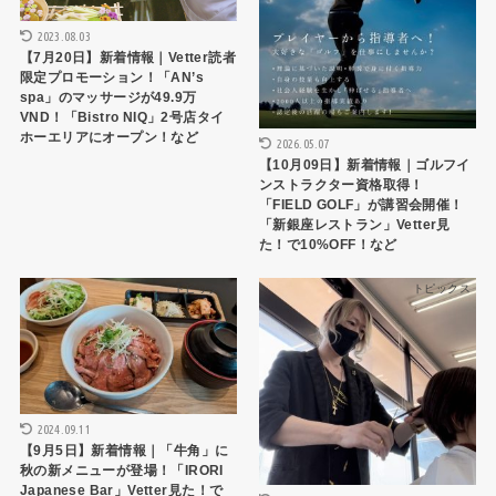
2023.08.03
【7月20日】新着情報｜Vetter読者
限定プロモーション！「AN’s
spa」のマッサージが49.9万
VND！「Bistro NIQ」2号店タイ
ホーエリアにオープン！など
2026.05.07
【10月09日】新着情報｜ゴルフイ
ンストラクター資格取得！
「FIELD GOLF」が講習会開催！
「新銀座レストラン」Vetter見
た！で10%OFF！など
トピックス
トピックス
2024.09.11
【9月5日】新着情報｜「牛角」に
秋の新メニューが登場！「IRORI
Japanese Bar」Vetter見た！で