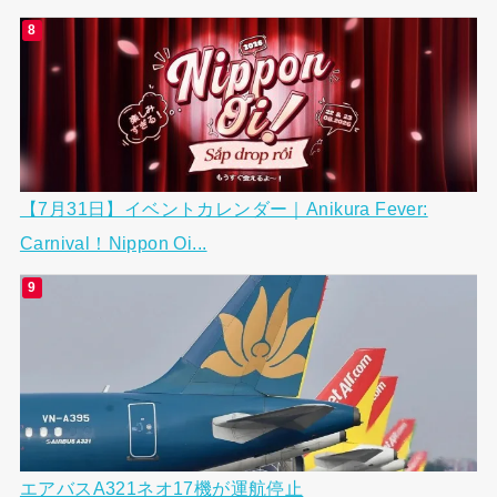
【7月31日】イベントカレンダー｜Anikura Fever:
Carnival！Nippon Oi...
エアバスA321ネオ17機が運航停止