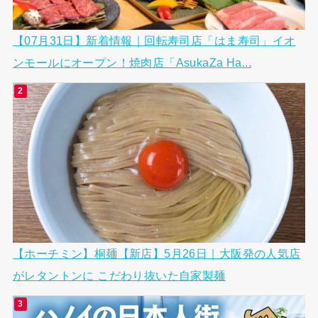
【07月31日】新着情報｜回転寿司店「はま寿司」イオ
ンモールにオープン！焼肉店「AsukaZa Ha...
【ホーチミン】桐麺【新店】5月26日｜大阪発の人気店
がレタントンに こだわり抜いた自家製麺