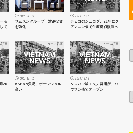
2024.07.15
2023.12.12
サムスングループ、対越投資
ーモ
チェコのシュコダ、21年にク
を強化
して
アンニン省で生産拠点設置へ
ス記事
ニュース記事
ニュース記事
2023.12.12
2023.12.12
間20
ASEAN貿易、ポテンシャル
ソンハウ第１火力発電所、ハ
高い
ウザン省でオープン