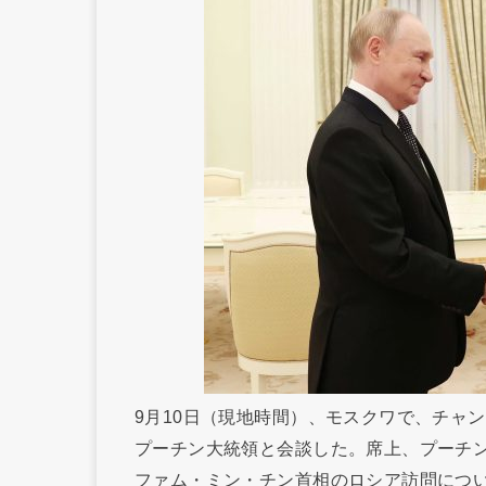
9月10日（現地時間）、モスクワで、チャ
プーチン大統領と会談した。席上、プーチ
ファム・ミン・チン首相のロシア訪問につ