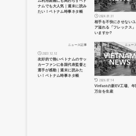
ム利用困難にも関わらずベト
ナムでも大人気｜週末に読み
たい！ベトナム時事ネタ帳
2024.01.31
相手を不快にさせないユ
ア溢れる「フレックス」
いますか?
ニュース記事
ニュー
2023.12.12
友好的で熱いベトナムのサッ
カーファンに各国代表監督と
選手が感動｜週末に読みた
い！ベトナム時事ネタ帳
2026.07.14
Vinfastの新EV工場、年
万台を生産