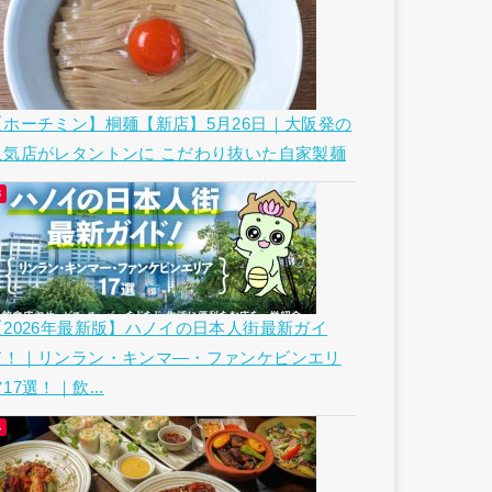
【ホーチミン】桐麺【新店】5月26日｜大阪発の
人気店がレタントンに こだわり抜いた自家製麺
【2026年最新版】ハノイの日本人街最新ガイ
ド！｜リンラン・キンマ―・ファンケビンエリ
17選！｜飲...