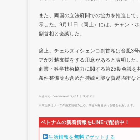
また、両国の立法府間での協力を推進して
示した。9月11日（同上）には、チャン・
副首相と会談した。
席上、チェルヌィシェンコ副首相は台風3
アが対越支援をする用意があると表明した
商業・科学技術協力に関する第25期会議を
条件整備等も含めた持続可能な貿易均衡な
※引用元：Vietnamnet 9月11日, 9月12日
※本記事はソースの翻訳情報のため、内容が変更される場合もあります。
生活情報を
無料
でゲットする