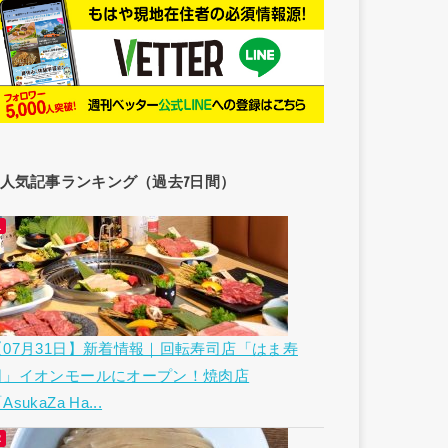
人気記事ランキング（過去7日間）
【07月31日】新着情報｜回転寿司店「はま寿
司」イオンモールにオープン！焼肉店
AsukaZa Ha...