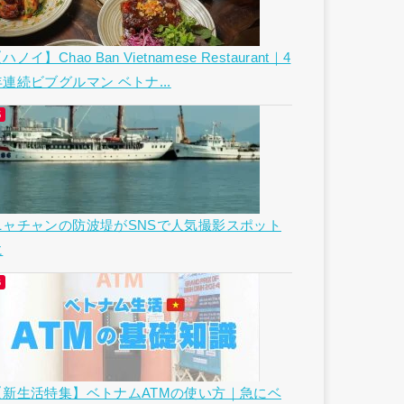
ハノイ】Chao Ban Vietnamese Restaurant｜4
年連続ビブグルマン ベトナ...
ニャチャンの防波堤がSNSで人気撮影スポット
に
【新生活特集】ベトナムATMの使い方｜急にベ