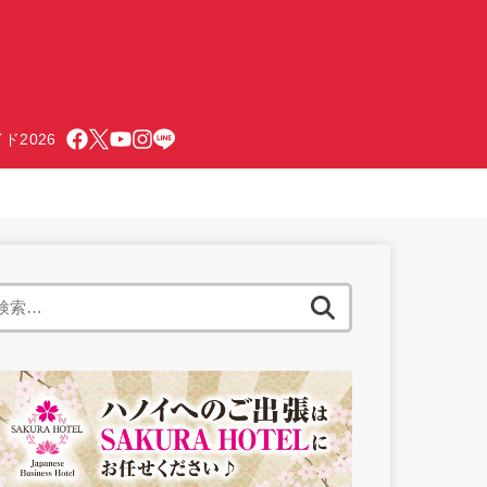
ド2026
検
索: