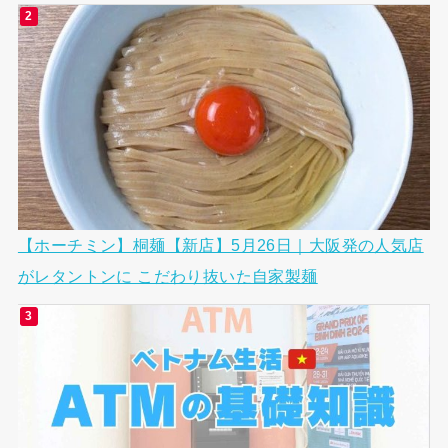
【ホーチミン】桐麺【新店】5月26日｜大阪発の人気店
がレタントンに こだわり抜いた自家製麺