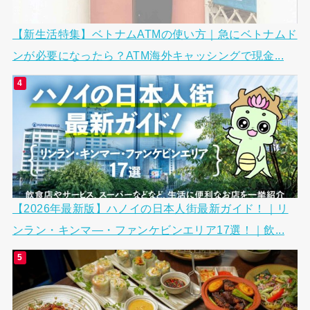
【新生活特集】ベトナムATMの使い方｜急にベトナムド
ンが必要になったら？ATM海外キャッシングで現金...
【2026年最新版】ハノイの日本人街最新ガイド！｜リ
ンラン・キンマ―・ファンケビンエリア17選！｜飲...