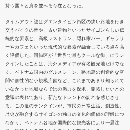
持つ国々と肩を並べる存在となった。
タイムアウト誌はグエンタイビン街区の狭い路地を行き
交うバイクの音や、古い建物といったサイゴンらしい伝
統的な要素と、高級レストラン、隠れ家バー、ギャラリ
ーやカフェといった現代的な要素が融合している点を高
く評価した。同街区が「世界で最もクールな街」にラン
クインしたことは、海外メディアが有名観光地だけでな
く、ベトナム国内のグルメシーン、路地裏の創造的な空
間や個性的な小規模店舗など、これまであまり知られて
いなかった地域ならではの魅力を探求、開拓したいとの
意識の表れであり、新たなトレンドの訪れを感じさせ
る。この度のランクインが、市民の日常生活、創造性、
歴史が融合するサイゴンの独自の文化的価値の理解につ
ながり、ベトナム各地が国際的な観光客により一層注