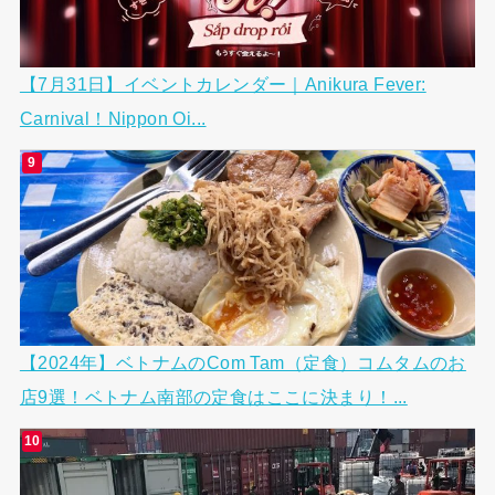
【7月31日】イベントカレンダー｜Anikura Fever:
Carnival！Nippon Oi...
【2024年】ベトナムのCom Tam（定食）コムタムのお
店9選！ベトナム南部の定食はここに決まり！...