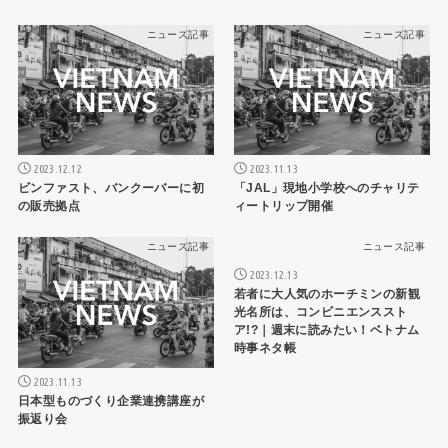
ニュース記事
ニュース記事
2023.12.12
2023.11.13
ビンファスト、バンクーバーに初
「JAL」現地小学校へのチャリテ
の販売拠点
ィートリップ開催
ニュース記事
ニュース記事
2023.12.13
若者に大人気のホーチミンの新観
光名所は、コンビニエンススト
ア!?｜週末に読みたい！ベトナム
時事ネタ帳
2023.11.13
日本型ものづくり企業連携講座が
振返り会