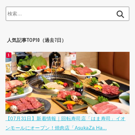
検
索:
人気記事TOP10（過去7日）
【07月31日】新着情報｜回転寿司店「はま寿司」イオ
ンモールにオープン！焼肉店「AsukaZa Ha...