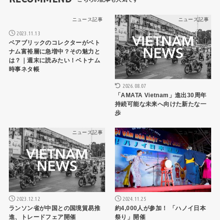
ニュース記事
ニュース記事
2023.11.13
ベアブリックのコレクターがベト
ナム富裕層に急増中？その魅力と
は？｜週末に読みたい！ベトナム
時事ネタ帳
2026.08.07
「AMATA Vietnam」進出30周年
持続可能な未来へ向けた新たな一
歩
ニュース記事
ニュース記事
2023.12.12
2024.11.25
ランソン省が中国との国境貿易推
約4,000人が参加！ 「ハノイ日本
進、トレードフェア開催
祭り」開催