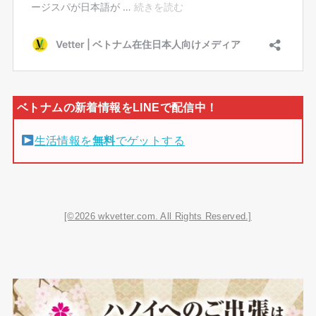
生活情報を
無料
でゲットする
[©2026 wkvetter.com. All Rights Reserved.]