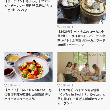
【ホーチミン】ちょっと｜ファン
ビッチャンの中華料理 気軽に“ちょ
っと”寄ってみよ
2024.04.11
【2020年】ベトナムのローカル中
華3選！一度は食べたいベトナム中
華 #ベトナム料理 #ローカルフード
100選 #ホーチミン
ハノイレストラン
HCMCレストラン
2024.04.16
2024.04.12
【ハノイ】KANKO IZAKAYA｜あ
【7月29日】ベトナム新店情報｜
の有名割烹が監修した居酒屋 デリ
「Coffee in Bed！？」ゆったりと
バリーメニューも人気
足を伸ばして寛げる新感覚カフェ
オープン！