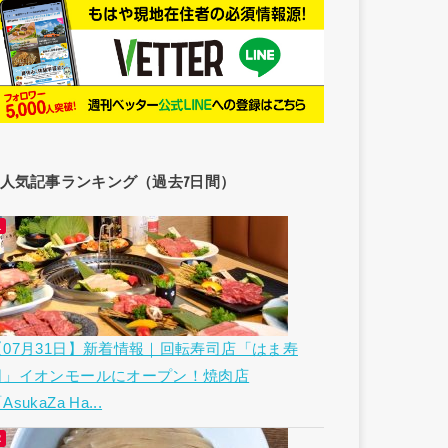
人気記事ランキング（過去7日間）
【07月31日】新着情報｜回転寿司店「はま寿
司」イオンモールにオープン！焼肉店
AsukaZa Ha...