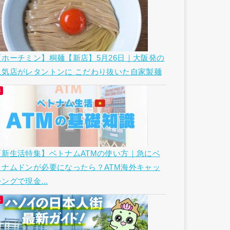
【ホーチミン】桐麺【新店】5月26日｜大阪発の
人気店がレタントンに こだわり抜いた自家製麺
【新生活特集】ベトナムATMの使い方｜急にベ
トナムドンが必要になったら？ATM海外キャッ
ングで現金...