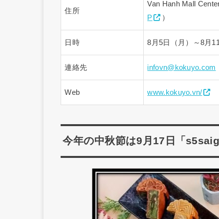
Van Hanh Mall Center
住所
P
）
日時
8月5日（月）～8月11日
連絡先
infovn@kokuyo.com
Web
www.kokuyo.vn/
今年の中秋節は9月17日「s5sa