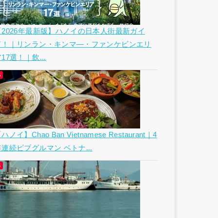
【2026年最新版】ハノイの日本人街最新ガイ
ド！｜リンラン・キンマ―・ファンケビンエリ
17選！｜飲...
ハノイ】Chao Ban Vietnamese Restaurant｜4
年連続ビブグルマン ベトナ...