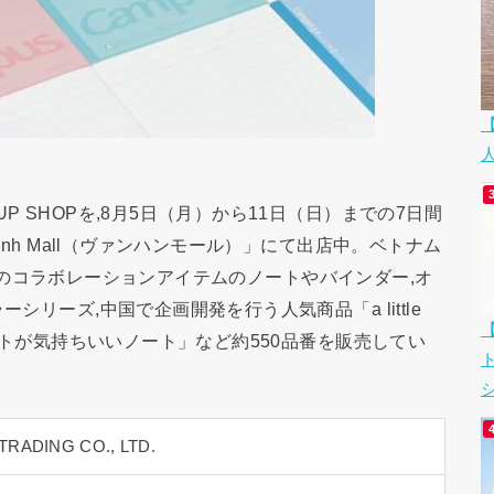
P SHOPを,8月5日（月）から11日（日）までの7日間
anh Mall（ヴァンハンモール）」にて出店中。ベトナム
ck」とのコラボレーションアイテムのノートやバインダー,オ
シリーズ,中国で企画開発を行う人気商品「a little
ラットが気持ちいいノート」など約550品番を販売してい
シ
RADING CO., LTD.