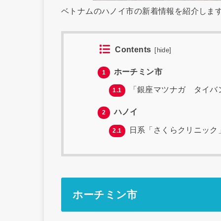
ベトナムのハノイ市の新着情報を紹介しま
Contents
[
hide
]
ホーチミン市
1
「銀座マツナガ タイバ
1.1
ハノイ
2
日系「さくらクリニック
2.1
ホーチミン市