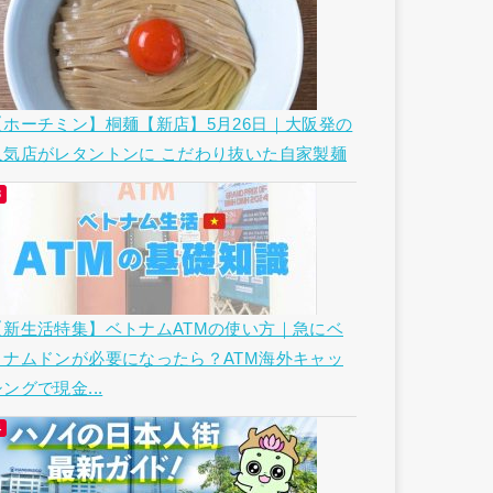
【ホーチミン】桐麺【新店】5月26日｜大阪発の
人気店がレタントンに こだわり抜いた自家製麺
【新生活特集】ベトナムATMの使い方｜急にベ
トナムドンが必要になったら？ATM海外キャッ
ングで現金...