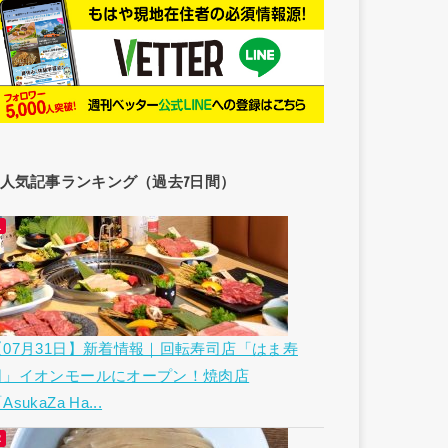
人気記事ランキング（過去7日間）
【07月31日】新着情報｜回転寿司店「はま寿
司」イオンモールにオープン！焼肉店
AsukaZa Ha...