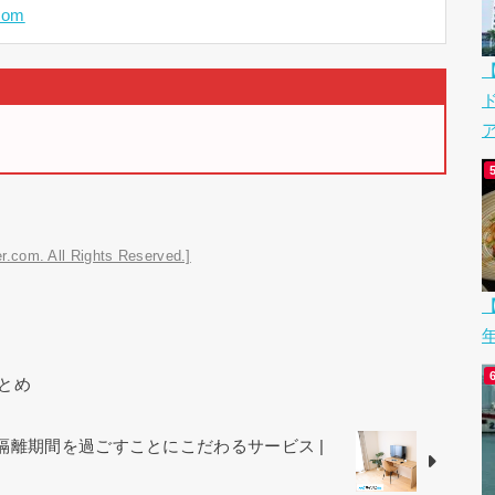
com
ア
r.com. All Rights Reserved.]
【
とめ
に隔離期間を過ごすことにこだわるサービス |