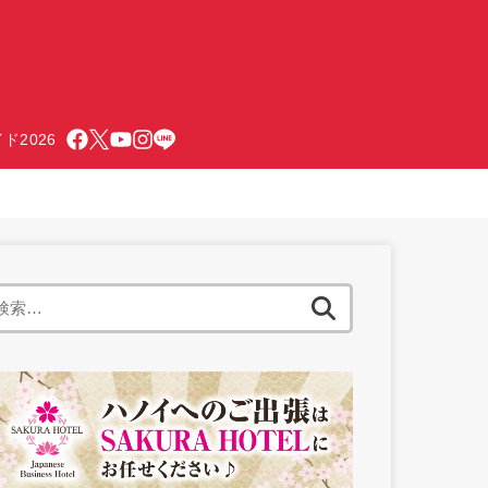
ド2026
検
索: