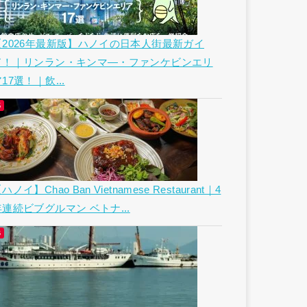
【2026年最新版】ハノイの日本人街最新ガイ
ド！｜リンラン・キンマ―・ファンケビンエリ
17選！｜飲...
ハノイ】Chao Ban Vietnamese Restaurant｜4
年連続ビブグルマン ベトナ...