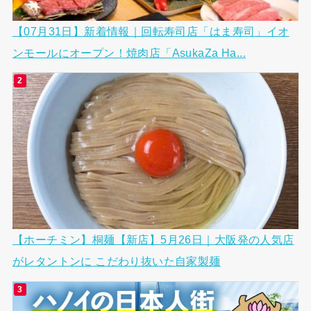
【07月31日】新着情報｜回転寿司店「はま寿司」イオ
ンモールにオープン！焼肉店「AsukaZa Ha...
【ホーチミン】桐麺【新店】5月26日｜大阪発の人気店
がレタントンに こだわり抜いた自家製麺