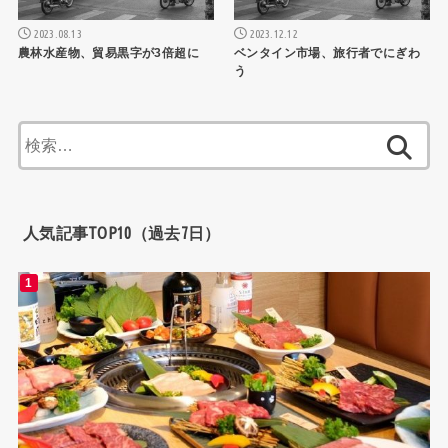
2023.08.13
2023.12.12
農林水産物、貿易黒字が3倍超に
ベンタイン市場、旅行者でにぎわ
う
検
索:
人気記事TOP10（過去7日）