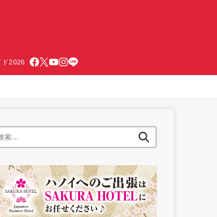
ド2026
検
索: