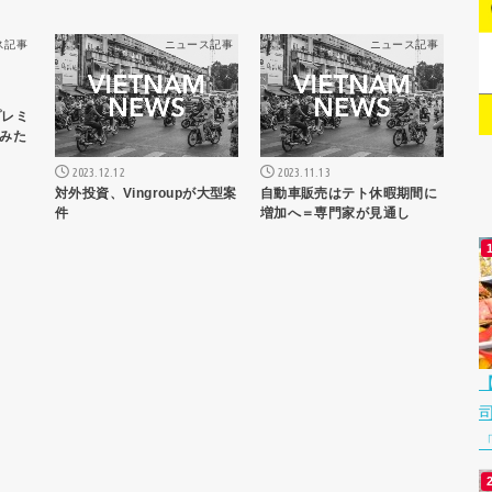
ス記事
ニュース記事
ニュース記事
プレミ
みた
2023.12.12
2023.11.13
対外投資、Vingroupが大型案
自動車販売はテト休暇期間に
件
増加へ＝専門家が見通し
「