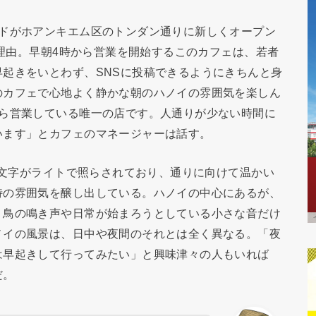
ンドがホアンキエム区のトンダン通りに新しくオープン
が理由。早朝4時から営業を開始するこのカフェは、若者
起きをいとわず、SNSに投稿できるようにきちんと身
のカフェで心地よく静かな朝のハノイの雰囲気を楽しん
から営業している唯一の店です。人通りが少ない時間に
います」とカフェのマネージャーは話す。
」の文字がライトで照らされており、通りに向けて温かい
特の雰囲気を醸し出している。ハノイの中心にあるが、
。鳥の鳴き声や日常が始まろうとしている小さな音だけ
ノイの風景は、日中や夜間のそれとは全く異なる。「夜
は早起きして行ってみたい」と興味津々の人もいれば
だ。