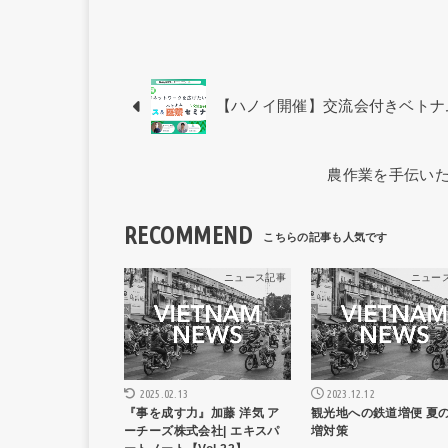
【ハノイ開催】交流会付きベトナ
農作業を手伝いた
RECOMMEND
ニュース記事
ニュー
2025.02.13
2023.12.12
『事を成す力』加藤 洋気 ア
観光地への鉄道増便 夏
ーチーズ株式会社| エキスパ
増対策