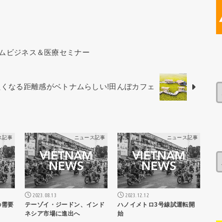
ムビジネス＆医療セミナー
くなる距離感がベトナムらしい!田んぼカフェ
ス記事
ニュース記事
ニュース記事
2023.08.13
2023.12.12
の需要
テーゾイ・ジードン、インド
ハノイメトロ3号線試運転開
ネシア市場に進出へ
始