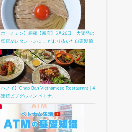
【ホーチミン】桐麺【新店】5月26日｜大阪発の
人気店がレタントンに こだわり抜いた自家製麺
ハノイ】Chao Ban Vietnamese Restaurant｜4
年連続ビブグルマン ベトナ...