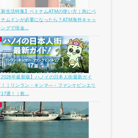
【新生活特集】ベトナムATMの使い方｜急にベ
トナムドンが必要になったら？ATM海外キャッ
ングで現金...
【2026年最新版】ハノイの日本人街最新ガイ
ド！｜リンラン・キンマ―・ファンケビンエリ
17選！｜飲...