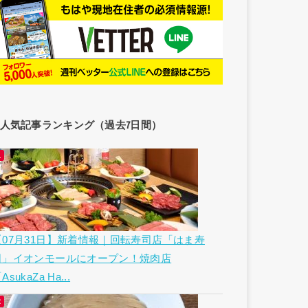
人気記事ランキング（過去7日間）
【07月31日】新着情報｜回転寿司店「はま寿
司」イオンモールにオープン！焼肉店
AsukaZa Ha...