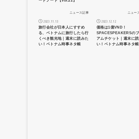
ートノート【Vol.22】
ニュース記事
ニュー
2023.11.13
2023.12.12
旅行会社が日本人にすすめ
価格は1億VND！
る、ベトナムに旅行したら行
SPACESPEAKERSの
くべき観光地｜週末に読みた
アムチケット｜週末に読
い！ベトナム時事ネタ帳
い！ベトナム時事ネタ帳