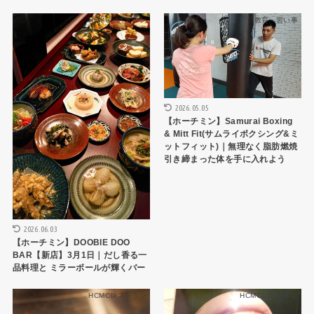
HCMCレストラン
教育・習い事
2026.05.05
【ホーチミン】Samurai Boxing
& Mitt Fit(サムライボクシング&ミ
ットフィット)｜無理なく脂肪燃焼
引き締まった体を手に入れよう
2026.06.03
【ホーチミン】DOOBIE DOO
BAR【新店】3月1日｜だし香る一
品料理と ミラーボールが輝くバー
HCMCレストラン
HCMCレストラン