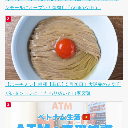
ンモールにオープン！焼肉店「AsukaZa Ha...
【ホーチミン】桐麺【新店】5月26日｜大阪発の人気店
がレタントンに こだわり抜いた自家製麺