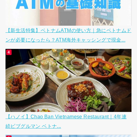
【新生活特集】ベトナムATMの使い方｜急にベトナムド
ンが必要になったら？ATM海外キャッシングで現金...
【ハノイ】Chao Ban Vietnamese Restaurant｜4年連
続ビブグルマン ベトナ...