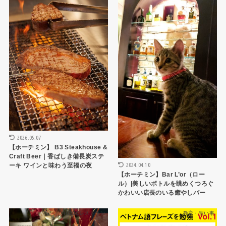
2026.05.07
【ホーチミン】 B3 Steakhouse &
Craft Beer｜香ばしき備長炭ステ
2024.04.10
ーキ ワインと味わう至福の夜
【ホーチミン】Bar L’or（ロー
ル）|美しいボトルを眺めくつろぐ
かわいい店長のいる癒やしバー
HCMCレストラン
教育・習い事