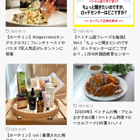
2024.04.12
2024.04.16
【ホーチミン】Kingscross(キン
【ベトナム語フレーズを勉強】
グスクロス)｜フレンチトーストや
Vol.1「ちょっと聞きたいのです
パスタ 7区人気店がレタントンに
が、ロッテセンターはどこです
登場
か？」| ZEN外国語教育センター
ショップ・お店
ハノイレストラン
2024.04.12
【2020年】ベトナムの鴨・アヒル
おすすめ2選！#ベトナム料理 #ロ
ーカルフード100選 #ハノイ
2024.10.08
【ホーチミン】coi｜厳選された商