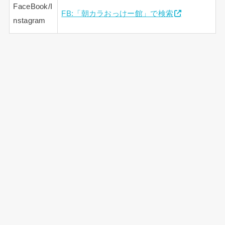
FaceBook/I
FB:「朝カラおっけー館」で検索
nstagram