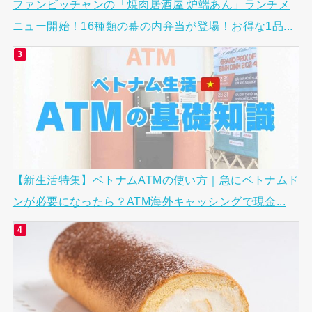
ファンビッチャンの「焼肉居酒屋 炉端あん」ランチメ
ニュー開始！16種類の幕の内弁当が登場！お得な1品...
【新生活特集】ベトナムATMの使い方｜急にベトナムド
ンが必要になったら？ATM海外キャッシングで現金...