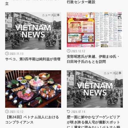
行政センター建設
立
ニュース記事
ニュース記事
2023.12.12
2023.11.13
安部昭恵氏が来越、伊能まゆ氏・
サベコ、第3四半期は純利益が倍増
臼田玲子氏のもとを訪問
ニュース記事
ニュース記事
2026.07.14
2023.12.12
壁一面に鮮やかなブーゲンビリア
【第24回】ベトナム法人における
が咲き誇る個人宅が撮影スポット
コンプライアンス
に｜週末に読みたい！ベトナム時