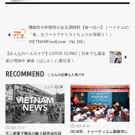
機能性や利便性がある調味料【食べ比べ】｜ベトナムの
「食」をフードアナリストちぇりが深堀り！｜
VIETNAMFoodLover（No.165）
【みんなのヘルスケア】LOTUS CLINIC｜日本でも感染
者が増加中 麻疹（はしか）に要注意！
RECOMMEND
ニュース記事
ニュース記事
2026.05.04
2023.12.12
HCM市、トゥーティエム新都市に
不二家菓子製品の輸入販売会社設