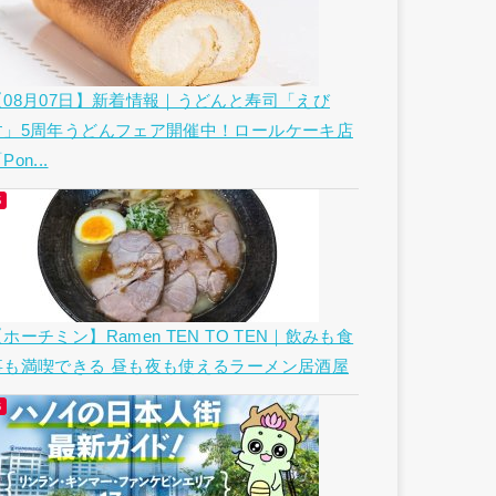
【08月07日】新着情報｜うどんと寿司「えび
す」5周年うどんフェア開催中！ロールケーキ店
Pon...
ホーチミン】Ramen TEN TO TEN｜飲みも食
事も満喫できる 昼も夜も使えるラーメン居酒屋