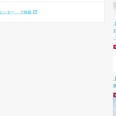
育センター 」で検索
「
【