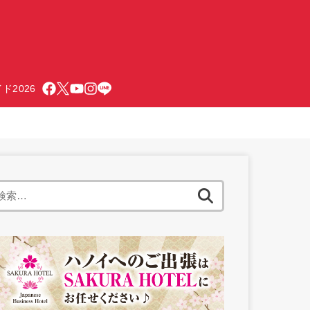
ド2026
検
索: