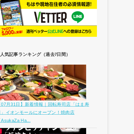
人気記事ランキング（過去7日間）
【07月31日】新着情報｜回転寿司店「はま寿
司」イオンモールにオープン！焼肉店
AsukaZa Ha...