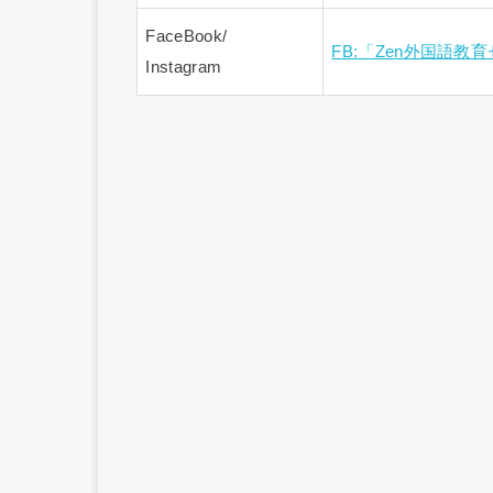
FaceBook/
FB:「Zen外国語教
Instagram