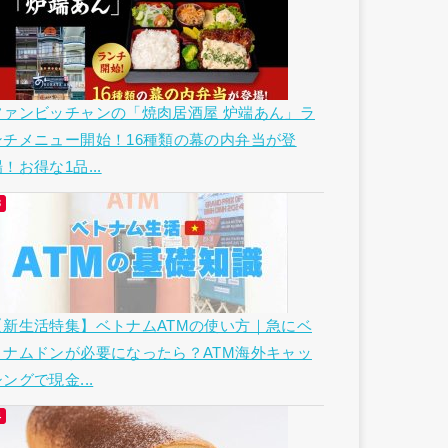
ファンビッチャンの「焼肉居酒屋 炉端あん」ラ
ンチメニュー開始！16種類の幕の内弁当が登
！お得な1品...
【新生活特集】ベトナムATMの使い方｜急にベ
トナムドンが必要になったら？ATM海外キャッ
ングで現金...