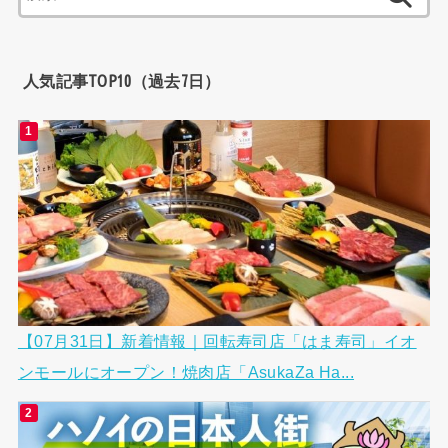
索:
人気記事TOP10（過去7日）
【07月31日】新着情報｜回転寿司店「はま寿司」イオ
ンモールにオープン！焼肉店「AsukaZa Ha...