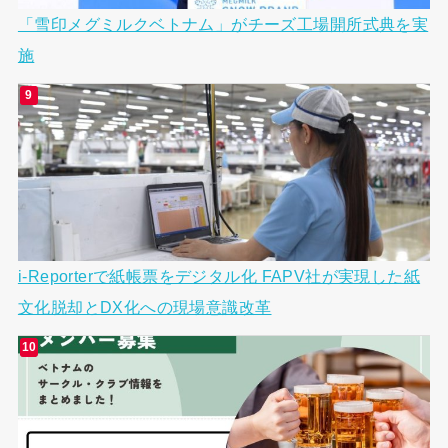
「雪印メグミルクベトナム」がチーズ工場開所式典を実
施
i-Reporterで紙帳票をデジタル化 FAPV社が実現した紙
文化脱却とDX化への現場意識改革