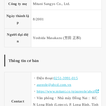
Công ty mẹ
Mitani Sangyo Co., Ltd.
Ngày thành lậ
8/2001
p
Người đại diệ
Yoshida Masakazu (芳田 正和)
n
Thông tin cơ bản
・Điện thoại:
0251-3991-015
・
aureole@abcd.com.vn
・
https://www.mitani.co.jp/aureole/abcd
・Văn phòng・Nhà máy Đồng Nai： KC
Contact
N Long Bình (Loteco), P. Long Bình, Tỉnh