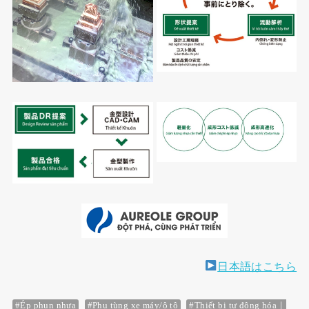
日本語はこちら
#Ép phun nhựa
#Phụ tùng xe máy/ô tô
#Thiết bị tự động hóa｜