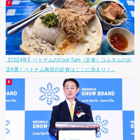
【2024年】ベトナムのCom Tam（定食）コムタムのお
店9選！ベトナム南部の定食はここに決まり！...