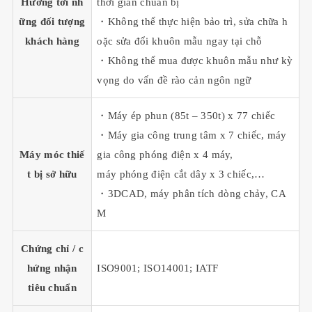
Hướng tới nh
thời gian chuẩn bị
ững đối tượng
・Không thể thực hiện bảo trì, sửa chữa h
khách hàng
oặc sửa đổi khuôn mẫu ngay tại chỗ
・Không thể mua được khuôn mẫu như kỳ
vọng do vấn đề rào cản ngôn ngữ
・Máy ép phun (85t – 350t) x 77 chiếc
・Máy gia công trung tâm x 7 chiếc, máy
Máy móc thiế
gia công phóng điện x 4 máy,
t bị sở hữu
máy phóng điện cắt dây x 3 chiếc,…
・3DCAD, máy phân tích dòng chảy, CA
M
Chứng chỉ / c
hứng nhận
ISO9001; ISO14001; IATF
tiêu chuẩn