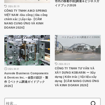
市内の移動手段|調達＆ビジネスガ
イドブック2026
2026.03.19
CÔNG TY TNHH AIKO SPRING
VIỆT NAM -Gia công | Gia công
chính xác | Lắp ráp-【CẨM
NANG CUNG ỨNG VÀ KINH
DOANH 2026】
ベトナムビジネス調達ガイド2026
ベトナムビジネス調達ガイド2026
2026.03.23
CÔNG TY TNHH TƯ VẤN VÀ
2026.04.01
XÂY DỰNG KOBARIN ー Xây
Aureole Business Components
dựng | Kiến trúc | Vật liệu xây
& Devices Inc.－金型の設計・製
dựng【CẨM NANG CUNG ỨNG
作【ベトナム調達ガイドブック
VÀ KINH DOANH 2026】
2026】
検