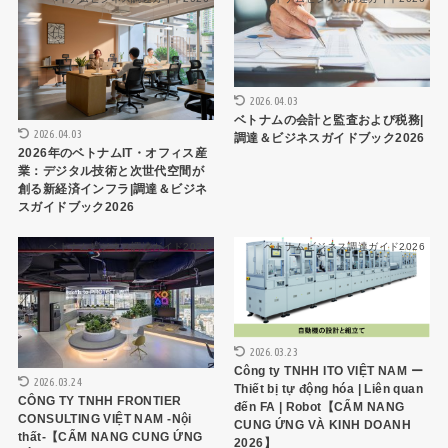
2026.04.03
ベトナムの会計と監査および税務|
2026.04.03
調達＆ビジネスガイドブック2026
2026年のベトナムIT・オフィス産
業：デジタル技術と次世代空間が
創る新経済インフラ|調達＆ビジネ
スガイドブック2026
ベトナムビジネス調達ガイド2026
ベトナムビジネス調達ガイド2026
2026.03.23
Công ty TNHH ITO VIỆT NAM ー
2026.03.24
Thiết bị tự động hóa | Liên quan
CÔNG TY TNHH FRONTIER
đến FA | Robot【CẨM NANG
CONSULTING VIỆT NAM -Nội
CUNG ỨNG VÀ KINH DOANH
thất-【CẨM NANG CUNG ỨNG
2026】