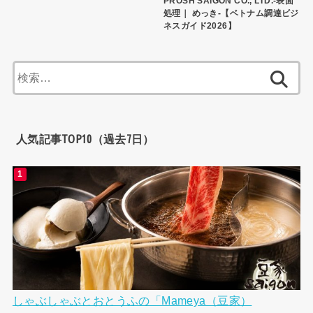
PROSH SAIGON CO., LTD.-表面
処理｜ めっき-【ベトナム調達ビジ
ネスガイド2026】
検
索:
人気記事TOP10（過去7日）
しゃぶしゃぶとおとうふの「Mameya（豆家）