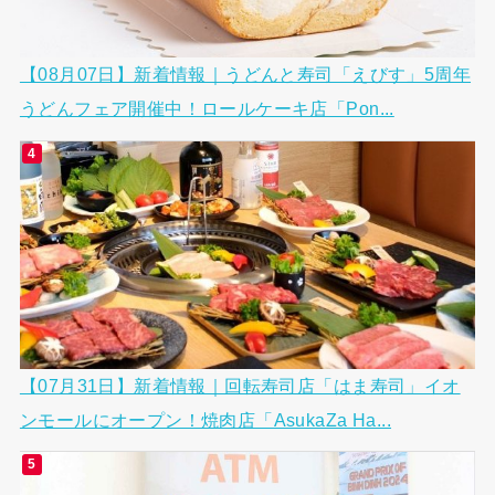
【08月07日】新着情報｜うどんと寿司「えびす」5周年
うどんフェア開催中！ロールケーキ店「Pon...
【07月31日】新着情報｜回転寿司店「はま寿司」イオ
ンモールにオープン！焼肉店「AsukaZa Ha...