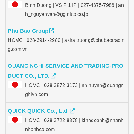
Binh Duong | VSIP 1 IP | 027-4375-7986 | an
h_nguyenvan@gg.nitto.co.jp
Phu Bao Group
HCMC | 028-3914-2980 | akira.truong@phubaotradin
g.com.vn
QUANG NGHI SERVICE AND TRADING-PRO
DUCT CO., LTD.
HCMC | 028-3872-3173 | nhihuynh@quangn
ghivn.com
QUICK QUICK Co., Ltd.
HCMC | 028-3722-8878 | kinhdoanh@nhanh
nhanhco.com