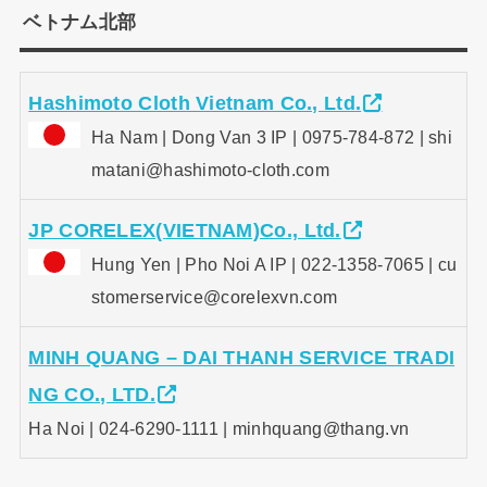
ベトナム北部
Hashimoto Cloth Vietnam Co., Ltd.
Ha Nam | Dong Van 3 IP | 0975-784-872 | shi
matani@hashimoto-cloth.com
JP CORELEX(VIETNAM)Co., Ltd.
Hung Yen | Pho Noi A IP | 022-1358-7065 | cu
stomerservice@corelexvn.com
MINH QUANG – DAI THANH SERVICE TRADI
NG CO., LTD.
Ha Noi | 024-6290-1111 | minhquang@thang.vn