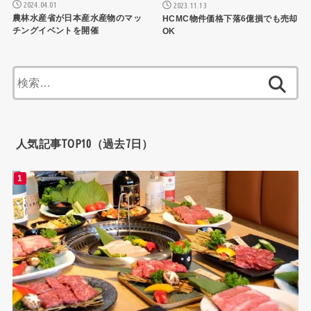
2024.04.01
2023.11.13
農林水産省が日本産水産物のマッ
HCMC物件価格下落6億損でも売却
チングイベントを開催
OK
検
索:
人気記事TOP10（過去7日）