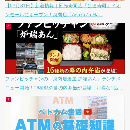
【07月31日】新着情報｜回転寿司店「はま寿司」イオ
ンモールにオープン！焼肉店「AsukaZa Ha...
ファンビッチャンの「焼肉居酒屋 炉端あん」ランチメ
ニュー開始！16種類の幕の内弁当が登場！お得な1品...