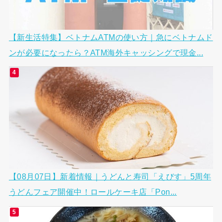
【新生活特集】ベトナムATMの使い方｜急にベトナムド
ンが必要になったら？ATM海外キャッシングで現金...
【08月07日】新着情報｜うどんと寿司「えびす」5周年
うどんフェア開催中！ロールケーキ店「Pon...