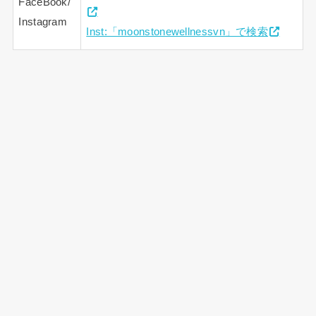
FaceBook/
Instagram
Inst:「moonstonewellnessvn」で検索