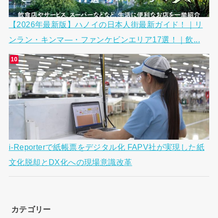
【2026年最新版】ハノイの日本人街最新ガイド！｜リ
ンラン・キンマ―・ファンケビンエリア17選！｜飲...
i-Reporterで紙帳票をデジタル化 FAPV社が実現した紙
文化脱却とDX化への現場意識改革
カテゴリー