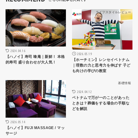
ハノイレストラン
ライフスタイルレビュー
2024.04.16
2026.05.19
【ハノイ】寿司 喰庵｜新鮮！ 本格
【ホーチミン】レンセイベトナム
的寿司 盛り合わせが大人気！
｜理数の力と思考力を伸ばす 子ど
も向けの学びの教室
生活
基礎情報
2024.04.12
ベトナムで万が一のことがあった
ときは？葬儀をする場合の手順な
どを解説
2026.05.14
【ハノイ】FUJI MASSAGE / マッ
サージ