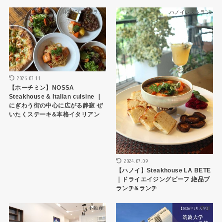
HCMCレストラン
ハノイレストラン
2026.03.11
【ホーチミン】NOSSA
Steakhouse & Italian cuisine ｜
にぎわう街の中心に広がる静寂 ぜ
いたくステーキ&本格イタリアン
2024.07.09
【ハノイ】Steakhouse LA BETE
｜ドライエイジングビーフ 絶品ブ
ランチ&ランチ
不動産
学校