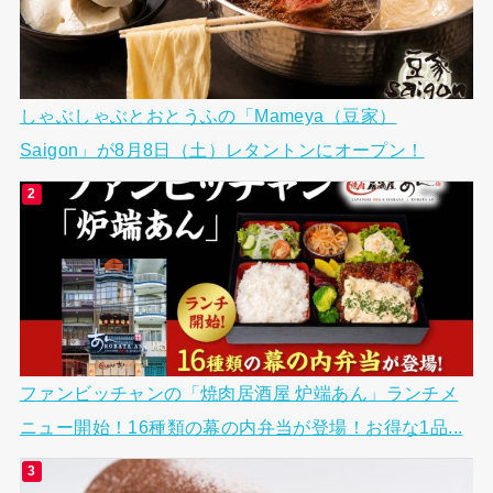
しゃぶしゃぶとおとうふの「Mameya（豆家）
Saigon」が8月8日（土）レタントンにオープン！
ファンビッチャンの「焼肉居酒屋 炉端あん」ランチメ
ニュー開始！16種類の幕の内弁当が登場！お得な1品...