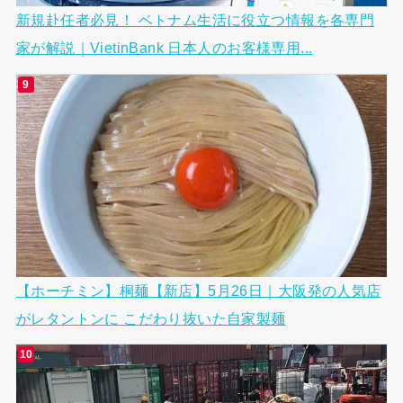
新規赴任者必見！ ベトナム生活に役立つ情報を各専門
家が解説｜VietinBank 日本人のお客様専用...
【ホーチミン】桐麺【新店】5月26日｜大阪発の人気店
がレタントンに こだわり抜いた自家製麺