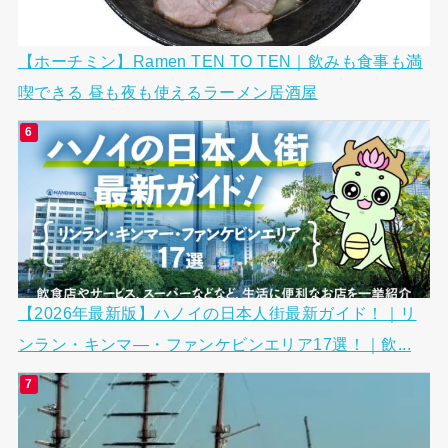
【ホーチミン】Ramen TEN TO TEN｜飲みも食事も満
喫できる 昼も夜も使えるラーメン居酒屋
【2026年最新版】ハノイの日本人街最新ガイド！｜リ
ンラン・キンマ―・ファンケビンエリア17選！｜飲...