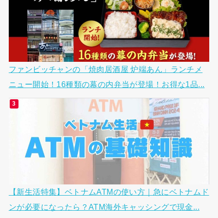
ファンビッチャンの「焼肉居酒屋 炉端あん」ランチメ
ニュー開始！16種類の幕の内弁当が登場！お得な1品...
【新生活特集】ベトナムATMの使い方｜急にベトナムド
ンが必要になったら？ATM海外キャッシングで現金...