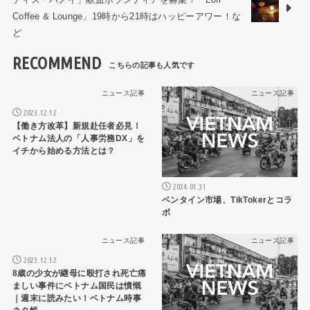
Coffee & Lounge」19時から21時はハッピーアワー！な
ど
RECOMMEND
ニュース記事
ニュース記事
2023.12.12
【働き方改革】新規赴任者必見！
ベトナム法人の「人事労務DX」を
イチから始める方法とは？
2024.01.31
ベンタイン市場、TikTokerとコラ
ボ
ニュース記事
ニュース記事
2023.12.12
8歳の少女が継母に殴打され死亡痛
ましい事件にベトナム国民は憤慨
｜週末に読みたい！ベトナム時事