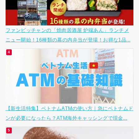
ファンビッチャンの「焼肉居酒屋 炉端あん」ランチメ
ニュー開始！16種類の幕の内弁当が登場！お得な1品...
【新生活特集】ベトナムATMの使い方｜急にベトナムド
ンが必要になったら？ATM海外キャッシングで現金...