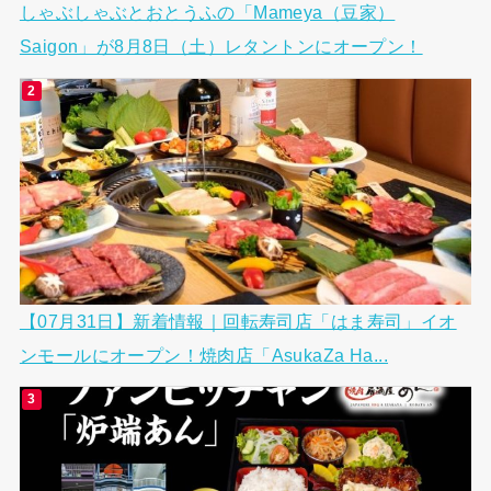
しゃぶしゃぶとおとうふの「Mameya（豆家）
Saigon」が8月8日（土）レタントンにオープン！
【07月31日】新着情報｜回転寿司店「はま寿司」イオ
ンモールにオープン！焼肉店「AsukaZa Ha...