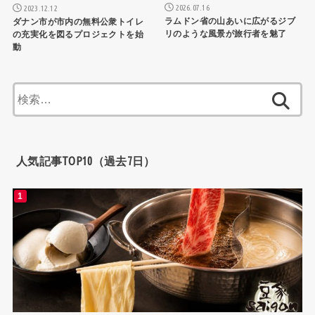
2026.07.16
2023.12.12
ラムドン省の山あいに広がるジブ
ダナン市が市内の無料公衆トイレ
リのような風景が旅行者を魅了
の充実化を図るプロジェクトを始
動
検
索:
人気記事TOP10（過去7日）