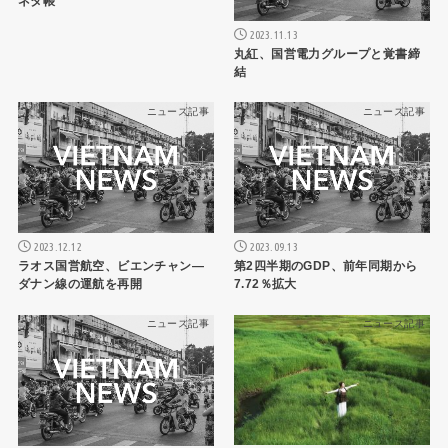
ネタ帳
2023.11.13
丸紅、国営電力グループと覚書締
結
ニュース記事
ニュース記事
2023.12.12
2023.09.13
ラオス国営航空、ビエンチャン―
第2四半期のGDP、前年同期から
ダナン線の運航を再開
7.72％拡大
ニュース記事
ニュース記事