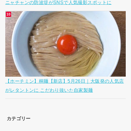
ニャチャンの防波堤がSNSで人気撮影スポットに
【ホーチミン】桐麺【新店】5月26日｜大阪発の人気店
がレタントンに こだわり抜いた自家製麺
カテゴリー