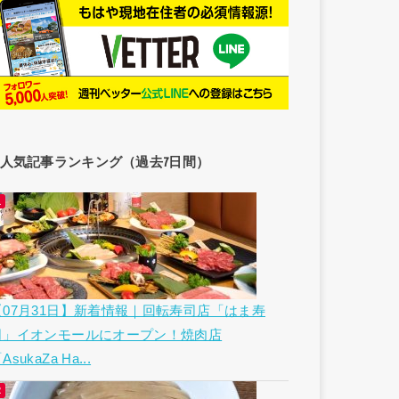
人気記事ランキング（過去7日間）
【07月31日】新着情報｜回転寿司店「はま寿
司」イオンモールにオープン！焼肉店
AsukaZa Ha...