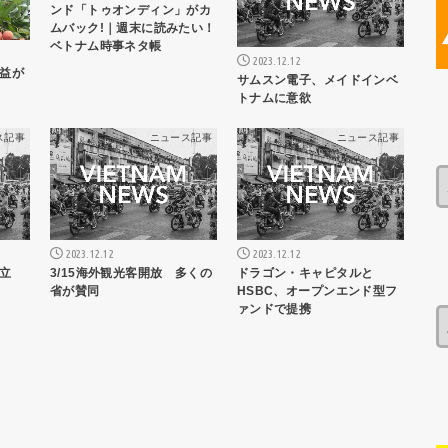
ンド「トゥオンディン」がカ
ムバック!｜週末に読みたい！
ベトナム時事ネタ帳
2023.12.12
益が
サムスン電子、メイドインベ
トナムに意欲
ス記事
ニュース記事
ニュース記事
2023.12.12
2023.12.12
立
3/15海外観光客開放 多くの
ドラゴン・キャピタルと
省が賛同
HSBC、オープンエンド型フ
ァンドで提携