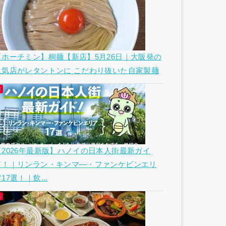
【ホーチミン】桐麺【新店】5月26日｜大阪発の
人気店がレタントンに こだわり抜いた自家製麺
【2026年最新版】ハノイの日本人街最新ガイ
ド！｜リンラン・キンマ―・ファンケビンエリ
17選！｜飲...