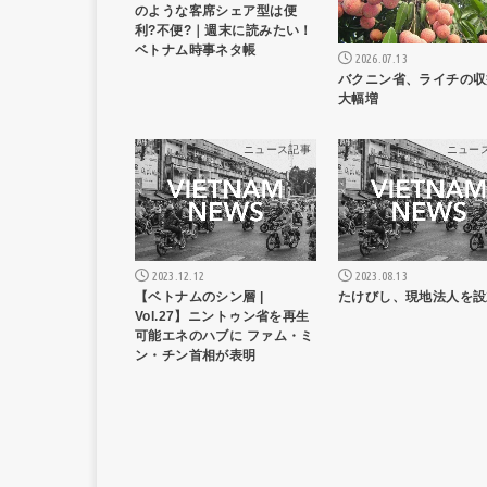
のような客席シェア型は便
利?不便?｜週末に読みたい！
ベトナム時事ネタ帳
2026.07.13
バクニン省、ライチの収
大幅増
ニュース記事
ニュー
2023.12.12
2023.08.13
【ベトナムのシン層 |
たけびし、現地法人を設
Vol.27】ニントゥン省を再生
可能エネのハブに ファム・ミ
ン・チン首相が表明