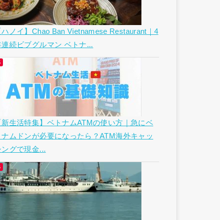
ハノイ】Chao Ban Vietnamese Restaurant｜4
年連続ビブグルマン ベトナ...
【新生活特集】ベトナムATMの使い方｜急にベ
トナムドンが必要になったら？ATM海外キャッ
ングで現金...