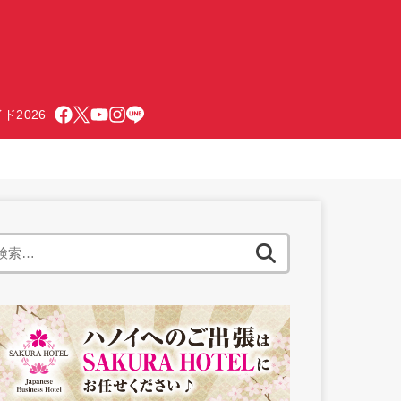
ド2026
検
索: