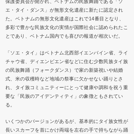
保護委員会が開かれ、ベトナムの民族舞踊である「ソ
エ・タイ・ダンス」が無形文化遺産に新たに認定され
た。ベトナムの無形文化遺産はこれで14番目となり、
多彩で豊かな民族文化の実情が国際社会に認められたこ
とであり、ベトナム国内でも喜びの報道が相次いだ。
「ソエ・タイ」はベトナム北西部イエンバイン省、ライ
チャウ省、ディエンビエン省などに住む少数民族タイ族
の民族舞踊（フォークダンス）で家の新築祝いや結婚
式、米の収穫時など地域の祭事に欠かせない踊りとさ
れ、タイ族コミュニティーにとって健康や調和を祝う重
要な「民族のアイデンティティ」の象徴ともされてい
る。
いくつかのバージョンがあるが、基本的にタイ族女性が
長いスカーフを首にかけ両端を左右の手で持ちながら踊