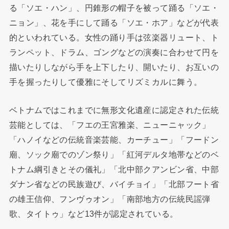
る「ソエ・ハン」、円錐形の帽子を被って踊る「ソエ・
ニョン」、花を手にして踊る「ソエ・ホア」などが代表
的といわれている。女性の踊り手は弦楽器リュート、ト
ランペット、ドラム、ゴングなどの演奏に合わせて円を
描いたりしながら手を上下したり、開いたり、お互いの
手を握ったりして優雅にそしてリズミカルに舞う。
ベトナムではこれまでに無形文化遺産に認定された伝統
芸能としては、「フエの王宮雅楽、ニューニャック」
「ハノイなどの伝統音楽芸能、カーチュー」「フードン
廟、ソック廟でのゾン祭り」「紅河デルタ地帯などのベ
トナム綱引きとその儀礼」「北中部クアンビン省、中部
ダナン省などの民族遊び、バイチョイ」「北部フート省
の雄王信仰、フンヴゥオン」「南部地方の伝統民謡弾
歌、タイトゥ」など13件が認定されている。