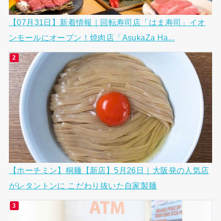
【07月31日】新着情報｜回転寿司店「はま寿司」イオ
ンモールにオープン！焼肉店「AsukaZa Ha...
【ホーチミン】桐麺【新店】5月26日｜大阪発の人気店
がレタントンに こだわり抜いた自家製麺