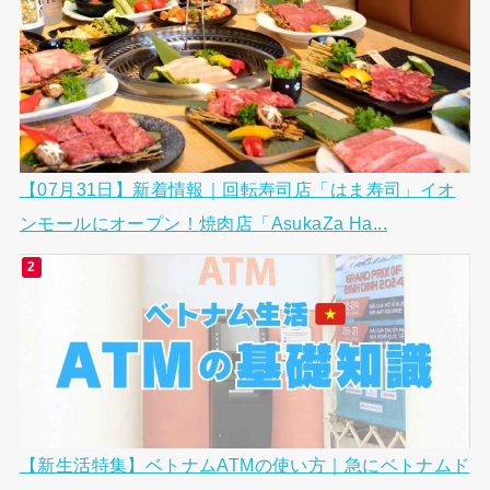
【07月31日】新着情報｜回転寿司店「はま寿司」イオ
ンモールにオープン！焼肉店「AsukaZa Ha...
【新生活特集】ベトナムATMの使い方｜急にベトナムド