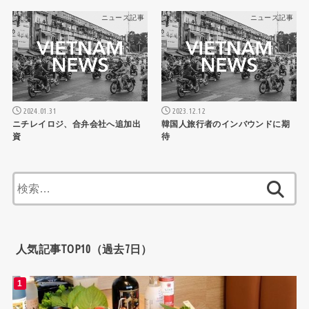
ニュース記事
ニュース記事
2024.01.31
2023.12.12
ニチレイロジ、合弁会社へ追加出
韓国人旅行者のインバウンドに期
資
待
検
索:
人気記事TOP10（過去7日）