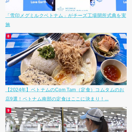
「雪印メグミルクベトナム」がチーズ工場開所式典を実
施
【2024年】ベトナムのCom Tam（定食）コムタムのお
店9選！ベトナム南部の定食はここに決まり！...