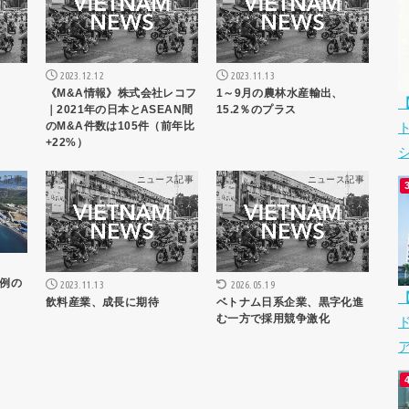
2023.12.12
2023.11.13
《M&A情報》株式会社レコフ
1～9月の農林水産輸出、
｜2021年の日本とASEAN間
15.2％のプラス
のM&A件数は105件（前年比
+22%）
シ
ス記事
ニュース記事
ニュース記事
例の
2023.11.13
2026.05.19
飲料産業、成長に期待
ベトナム日系企業、黒字化進
む一方で採用競争激化
ア