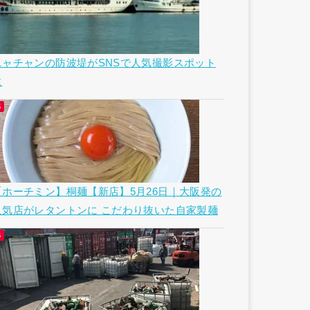
ニャチャンの防波堤がSNSで人気撮影スポット
に
【ホーチミン】桐麺【新店】5月26日｜大阪発の
人気店がレタントンに こだわり抜いた自家製麺