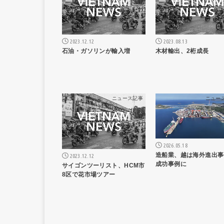
2023.12.12
2023.08.13
石油・ガソリンが輸入増
木材輸出、2桁成長
ニュース記事
ニュー
2026.05.18
造船業、越は海外進出事
2023.12.12
成功事例に
サイゴンツーリスト、HCM市
8区で花市場ツアー