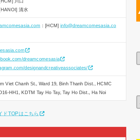
[HCM] 川口
[HANOI] 清水
eamcomesasia.com
：[HCM]
info@dreamcomesasia.co
mesasia.com
cebook.com/dreamcomesasia
tagram.com/designandcreativeassociates/
m Viet Chanh St., Ward 19, Binh Thanh Dist., HCMC
O16-HH1, KDTM Tay Ho Tay, Tay Ho Dist., Ha Noi
イドTOPはこちら