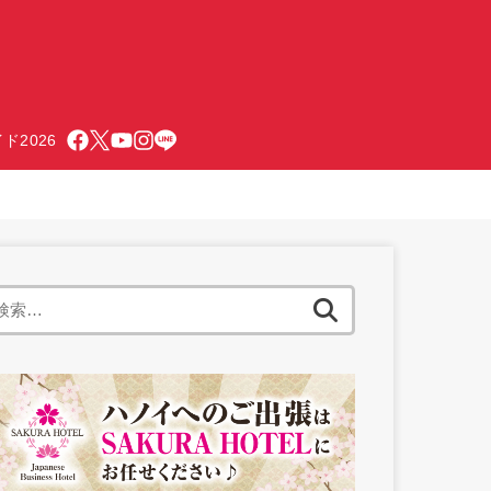
ド2026
検
索: