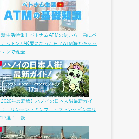
【新生活特集】ベトナムATMの使い方｜急にベ
トナムドンが必要になったら？ATM海外キャッ
ングで現金...
【2026年最新版】ハノイの日本人街最新ガイ
ド！｜リンラン・キンマ―・ファンケビンエリ
17選！｜飲...