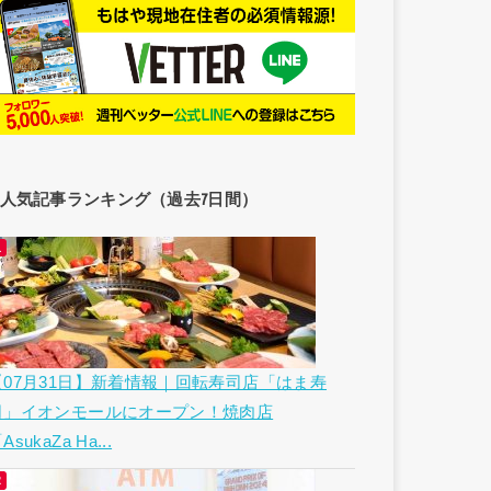
人気記事ランキング（過去7日間）
【07月31日】新着情報｜回転寿司店「はま寿
司」イオンモールにオープン！焼肉店
AsukaZa Ha...