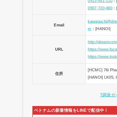
0913-551-110
：
0907-720-480
：
kawaguchi@dr
Email
m
：[HANOI]
http://dreamco
URL
https://www.fa
https://www.ins
[HCMC] 76i Pha
住所
[HANOI] LK05, 
?調達ガ