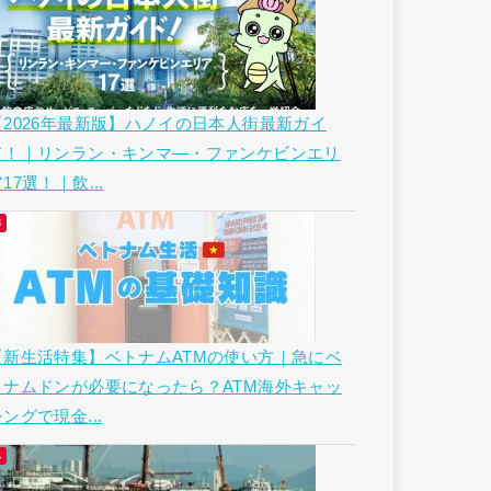
【2026年最新版】ハノイの日本人街最新ガイ
ド！｜リンラン・キンマ―・ファンケビンエリ
17選！｜飲...
【新生活特集】ベトナムATMの使い方｜急にベ
トナムドンが必要になったら？ATM海外キャッ
ングで現金...