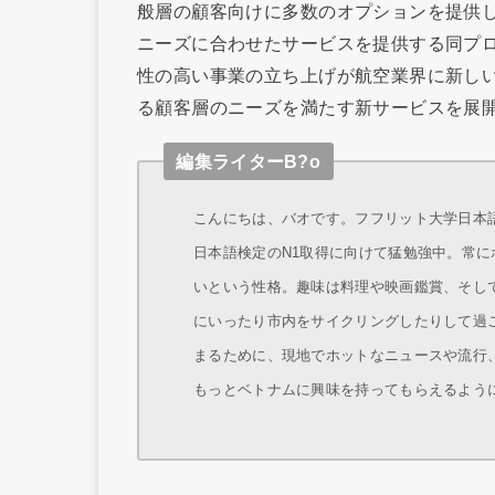
般層の顧客向けに多数のオプションを提供
ニーズに合わせたサービスを提供する同プ
性の高い事業の立ち上げが航空業界に新し
る顧客層のニーズを満たす新サービスを展
編集ライターB?o
こんにちは、バオです。フフリット大学日本語学
日本語検定のN1取得に向けて猛勉強中。常
いという性格。趣味は料理や映画鑑賞、そし
にいったり市内をサイクリングしたりして過
まるために、現地でホットなニュースや流行
もっとベトナムに興味を持ってもらえるよう