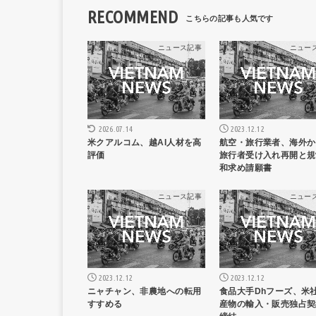
RECOMMEND
ニュース記事
ニュー
2023.12.12
2026.07.14
航空・旅行業者、海外か
米クアルコム、越AI人材を高
旅行者受け入れ再開と規
評価
和求め請願書
ニュース記事
ニュー
2023.12.12
2023.12.12
ニャチャン、非農地への転用
食品大手Dhフーズ、米
すすめる
産物の輸入・販売独占契