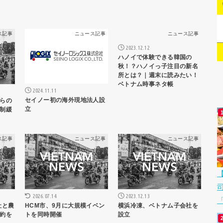
ス記事
ニュース記事
ニュース記事
2023.12.12
ハノイで体験できる韓国の
秋！？ハノイっ子注目の新名
所とは？｜週末に読みたい！
ベトナム時事ネタ帳
2024.11.11
セイノー初の海外現地法人設
らの
立
制緩
ス記事
ニュース記事
ニュース記事
2023.12.13
2026.07.14
「
社と農
横浜冷凍、ベトナム子会社を
HCM市、9月に大規模イベン
約を
設立
トを同時開催