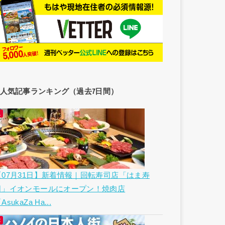
人気記事ランキング（過去7日間）
【07月31日】新着情報｜回転寿司店「はま寿
司」イオンモールにオープン！焼肉店
AsukaZa Ha...