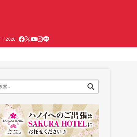
ド2026
検
索: