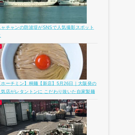
ニャチャンの防波堤がSNSで人気撮影スポット
に
【ホーチミン】桐麺【新店】5月26日｜大阪発の
人気店がレタントンに こだわり抜いた自家製麺