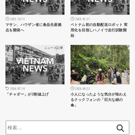
2023.10.13
2024.01.31
マサン、ハウザン省に食品生産拠
ベトナム初の自動配送ロボット 実
点を開発へ
用化を目指しハノイで走行試験開
始
ニュース記事
ニュース記事
2026.07.14
2026.04.23
「チャダー」が3割値上げ
小人になったような気分が味わえ
るクックフォンの「巨大な緑の
傘」
検
索: