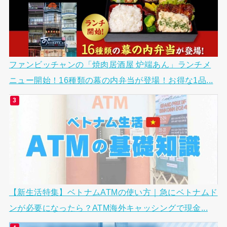
ファンビッチャンの「焼肉居酒屋 炉端あん」ランチメ
ニュー開始！16種類の幕の内弁当が登場！お得な1品...
【新生活特集】ベトナムATMの使い方｜急にベトナムド
ンが必要になったら？ATM海外キャッシングで現金...