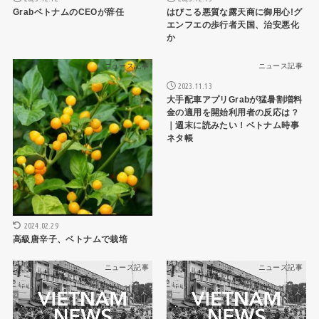
GrabベトナムのCEOが辞任
はびこる悪質な露天商に御用心!グ
エンフエの歩行者天国、治安悪化
か
ニュース記事
ニュース記事
2023.11.13
大手配車アプリGrabが猛暑割増料
金の適用を開始利用者の反応は？
｜週末に読みたい！ベトナム時事
ネタ帳
2024.02.29
高級唐辛子、ベトナムで栽培
ニュース記事
ニュース記事