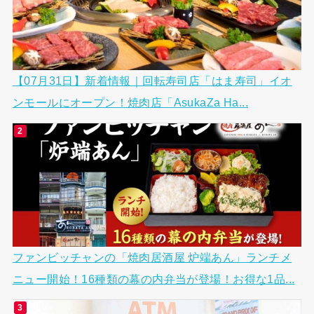
【07月31日】新着情報｜回転寿司店「はま寿司」イオ
ンモールにオープン！焼肉店「AsukaZa Ha...
ファンビッチャンの「焼肉居酒屋 炉端あん」ランチメ
ニュー開始！16種類の幕の内弁当が登場！お得な1品...