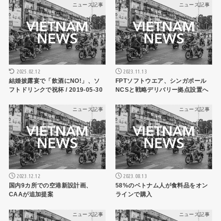
ニュース記事
ニュース記事
2025.02.12
2023.11.13
結婚披露宴で「飲酒にNO!」、ソ
FPTソフトウエア、シンガポール
フトドリンクで祝杯 / 2019-05-30
NCSと戦略デリバリー拠点設置へ
ニュース記事
ニュース記事
2023.12.12
2023.08.13
国内9カ所での空港新設計画、
58%のベトナム人が食料品をオン
CAAが追加提案
ラインで購入
ニュース記事
ニュース記事