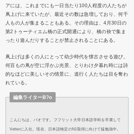
アには、これまでにも一日当たり100人程度の人たちが
凧上げに来ていたが、最近その数は急増しており、何千
人もの人が集まることもある。その理由は、4月30日の
第2トゥーティエム橋の正式開通により、橋の袂で集ま
ったり遊んだりすることが禁止されることにある。
凧上げは多くの人にとって幼少時代を懐古させる遊び。
何百もの凧が空に浮かぶ光景、とりわけ夕暮れ時には詩
的なほどに美しいその情景に、道行く人たちは目を奪わ
れている。
編集ライターB?o
こんにちは、バオです。フフリット大学日本語学科を卒業して
Vetterに入社。現在、日本語検定のN1取得に向けて猛勉強中。