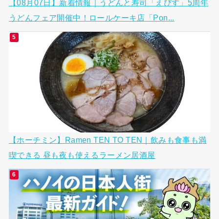
【08月07日】新着情報｜うどんと寿司「えびす」5周年
うどんフェア開催中！ロールケーキ店「Pon...
【ホーチミン】Ramen TEN TO TEN｜飲みも食事も満
喫できる 昼も夜も使えるラーメン居酒屋