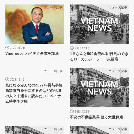
ニュース記事
ニュース記事
2025.01.20
2023.12.12
Vingroup、ハイテク事業を加速
1日なんと500食売れる!行列のでき
るローカルシーフード火鍋店
ニュース記事
ニュース記事
2023.12.12
気になるみんなの2022年賞与事情
高額賞与を手にするのはどの地域
の人？｜週末に読みたい！ベトナ
ム時事ネタ帳
2023.12.12
不況の不動産業界 続く大量解雇
ニュース記事
ニュース記事