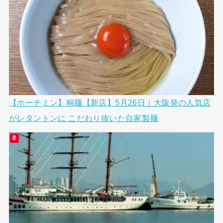
【ホーチミン】桐麺【新店】5月26日｜大阪発の人気店
がレタントンに こだわり抜いた自家製麺