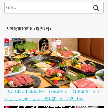
検
索:
人気記事TOP10（過去7日）
【07月31日】新着情報｜回転寿司店「はま寿司」イオ
ンモールにオープン！焼肉店「AsukaZa Ha...