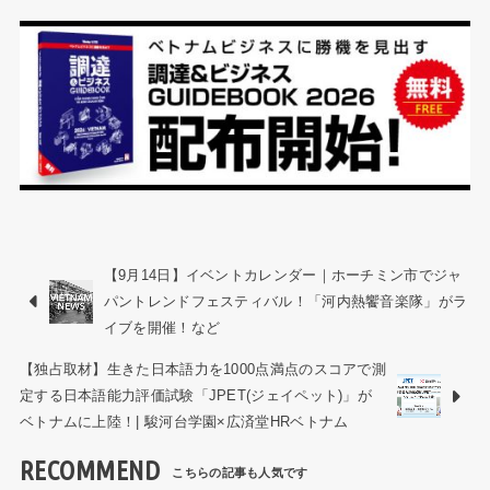
【9月14日】イベントカレンダー｜ホーチミン市でジャ
パントレンドフェスティバル！「河内熱饗音楽隊」がラ
イブを開催！など
【独占取材】生きた日本語力を1000点満点のスコアで測
定する日本語能力評価試験「JPET(ジェイペット)」が
ベトナムに上陸！| 駿河台学園×広済堂HRベトナム
RECOMMEND