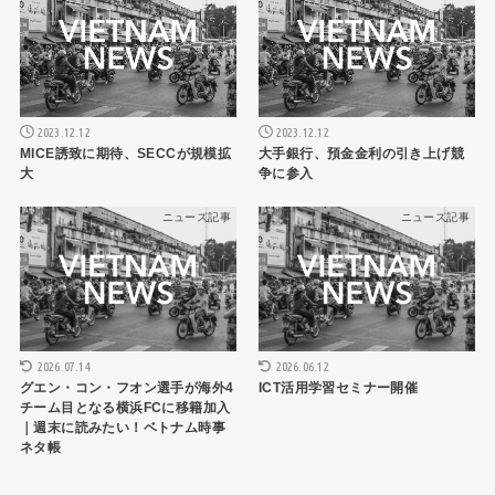
2023.12.12
2023.12.12
MICE誘致に期待、SECCが規模拡
大手銀行、預金金利の引き上げ競
大
争に参入
ニュース記事
ニュース記事
2026.07.14
2026.06.12
グエン・コン・フオン選手が海外4
ICT活用学習セミナー開催
チーム目となる横浜FCに移籍加入
｜週末に読みたい！ベトナム時事
ネタ帳