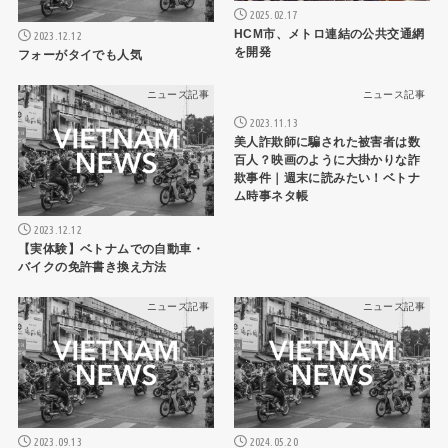
2025.02.17
HCM市、メトロ連結の公共交通網
2023.12.12
を開発
フォーがタイでも人気
ニュース記事
ニュース記事
2023.11.13
美人詐欺師に騙された被害者は数
百人？映画のように大掛かりな詐
欺事件｜週末に読みたい！ベトナ
ム時事ネタ帳
2023.12.12
【実体験】ベトナムでの自動車・
バイクの免許書き換え方法
ニュース記事
ニュース記事
2023.09.13
2024.05.20