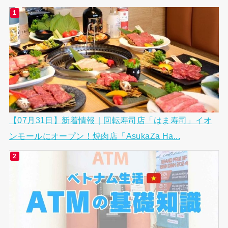
【07月31日】新着情報｜回転寿司店「はま寿司」イオ
ンモールにオープン！焼肉店「AsukaZa Ha...