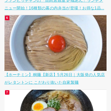
ファンビッチャンの「焼肉居酒屋 炉端あん」ランチメ
ニュー開始！16種類の幕の内弁当が登場！お得な1品...
【ホーチミン】桐麺【新店】5月26日｜大阪発の人気店
がレタントンに こだわり抜いた自家製麺