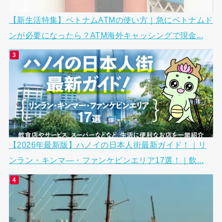
【新生活特集】ベトナムATMの使い方｜急にベトナムド
ンが必要になったら？ATM海外キャッシングで現金...
【2026年最新版】ハノイの日本人街最新ガイド！｜リ
ンラン・キンマ―・ファンケビンエリア17選！｜飲...