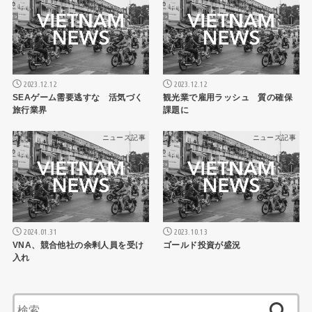
2023.12.12
2023.12.12
SEAゲーム需要逃すな 活気づく
観光業で雇用ラッシュ 質の確保
旅行業界
課題に
ニュース記事
ニュース記事
2024.01.31
2023.10.13
VNA、競合他社の余剰人員を受け
ゴールド投資が盛況
入れ
検