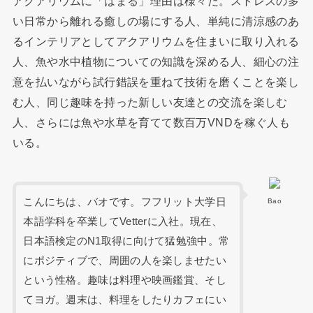
アクアリウムに「はまる」理由は様々だ。ストレスの多
い日常から離れる癒しの場にする人、単純に清涼感のあ
るインテリアとしてアクアリウムを住まいに取り入れる
人、魚や水中植物についての知識を深める人、細心の注
意を払いながら試行錯誤を重ねて技術を磨くことを楽し
む人、同じ趣味を持った新しい友達との交流を楽しむ
人、さらには魚や水草を育てて数百万VNDを稼ぐ人も
いる。
こんにちは、バオです。フフリット大学日
Bao
本語学科を卒業してVetterに入社。現在、
日本語検定のN1取得に向けて猛勉強中。常
にポジティブで、周囲の人を楽しませたい
という性格。趣味は料理や映画鑑賞、そし
てヨガ。週末は、料理をしたりカフェにい