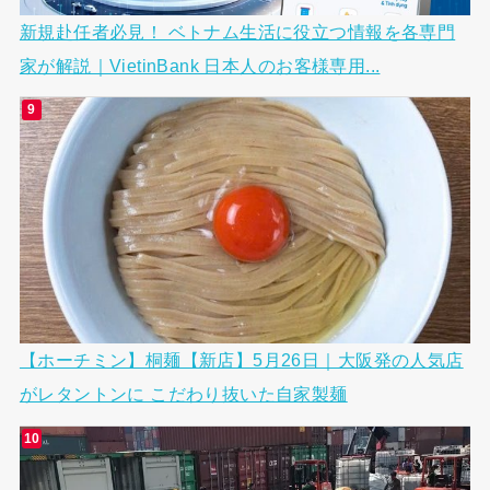
新規赴任者必見！ ベトナム生活に役立つ情報を各専門
家が解説｜VietinBank 日本人のお客様専用...
【ホーチミン】桐麺【新店】5月26日｜大阪発の人気店
がレタントンに こだわり抜いた自家製麺