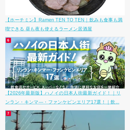
【ホーチミン】Ramen TEN TO TEN｜飲みも食事も満
喫できる 昼も夜も使えるラーメン居酒屋
【2026年最新版】ハノイの日本人街最新ガイド！｜リ
ンラン・キンマ―・ファンケビンエリア17選！｜飲...