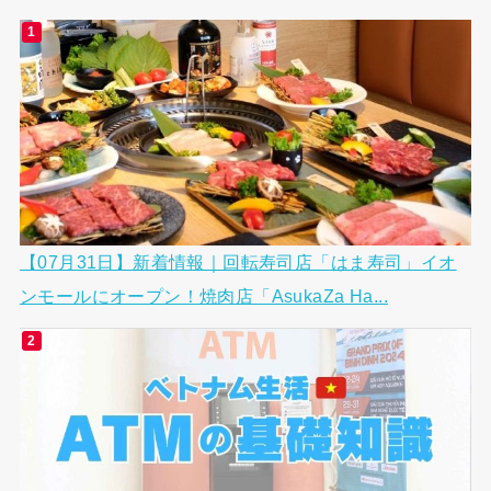
【07月31日】新着情報｜回転寿司店「はま寿司」イオ
ンモールにオープン！焼肉店「AsukaZa Ha...