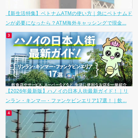
【新生活特集】ベトナムATMの使い方｜急にベトナムド
ンが必要になったら？ATM海外キャッシングで現金...
【2026年最新版】ハノイの日本人街最新ガイド！｜リ
ンラン・キンマ―・ファンケビンエリア17選！｜飲...