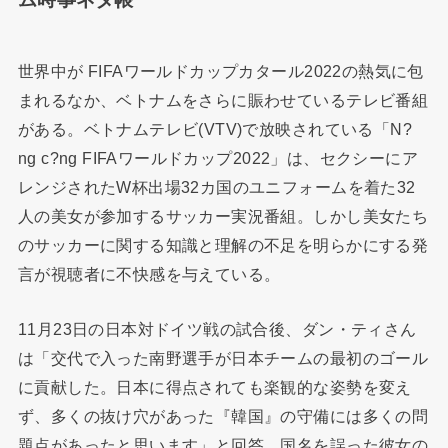
世界中が FIFAワールドカップカタール2022の熱気に包
まれるなか、ベトナムをさらに賑わせているテレビ番組
がある。ベトナムテレビ(VTV)で放映されている「N?
ng c?ng FIFAワールドカップ2022」は、セクシーにア
レンジされたW杯出場32カ国のユニフォームを着た32
人の美女が参加するサッカー実況番組。しかし美女たち
のサッカーに関する知識と理解の不足を明らかにする発
言が視聴者に不快感を与えている。
11月23日の日本対ドイツ戦の試合後、ダン・ティさん
は「交代で入った南野選手が日本チームの最初のゴール
に貢献した。日本に得点されても楽観的な姿勢を変え
ず、多くの抜け穴があった『韓国』の守備には多くの問
題点があったと思います」と回答。国名を誤った彼女の