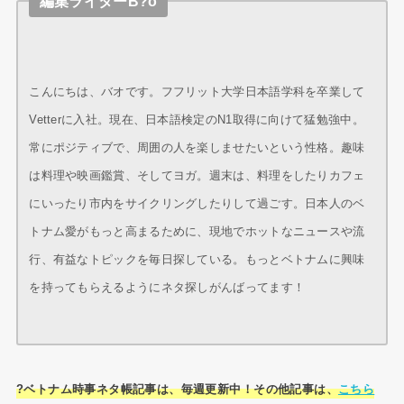
編集ライターB?o
こんにちは、バオです。フフリット大学日本語学科を卒業して
Vetterに入社。現在、日本語検定のN1取得に向けて猛勉強中。
常にポジティブで、周囲の人を楽しませたいという性格。趣味
は料理や映画鑑賞、そしてヨガ。週末は、料理をしたりカフェ
にいったり市内をサイクリングしたりして過ごす。日本人のベ
トナム愛がもっと高まるために、現地でホットなニュースや流
行、有益なトピックを毎日探している。もっとベトナムに興味
を持ってもらえるようにネタ探しがんばってます！
?ベトナム時事ネタ帳記事は、毎週更新中！その他記事は、
こちら