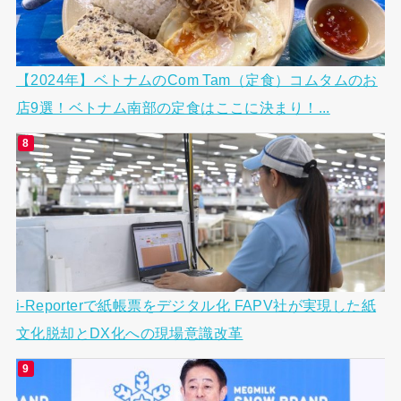
【2024年】ベトナムのCom Tam（定食）コムタムのお
店9選！ベトナム南部の定食はここに決まり！...
i-Reporterで紙帳票をデジタル化 FAPV社が実現した紙
文化脱却とDX化への現場意識改革