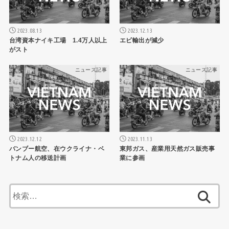
2023.08.13
2023.12.13
台湾資本ナイキ工場 1.4万人以上
エビ輸出が減少
がスト
ニュース記事
ニュース記事
2023.12.12
2023.11.13
バンブー航空、在ウクライナ・ベ
東邦ガス、産業用天然ガス販売事
トナム人の移送計画
業に参画
検
索: