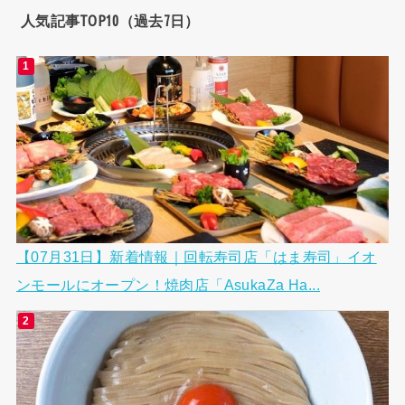
人気記事TOP10（過去7日）
【07月31日】新着情報｜回転寿司店「はま寿司」イオ
ンモールにオープン！焼肉店「AsukaZa Ha...