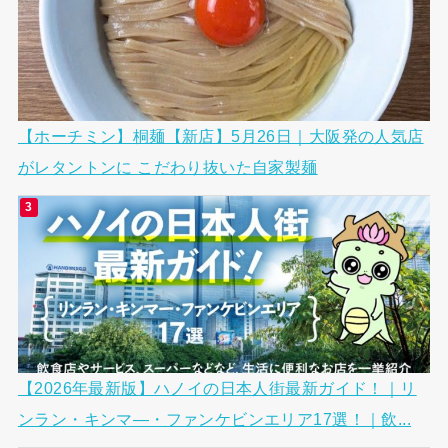
【ホーチミン】桐麺【新店】5月26日｜大阪発の人気店
がレタントンに こだわり抜いた自家製麺
【2026年最新版】ハノイの日本人街最新ガイド！｜リ
ンラン・キンマ―・ファンケビンエリア17選！｜飲...