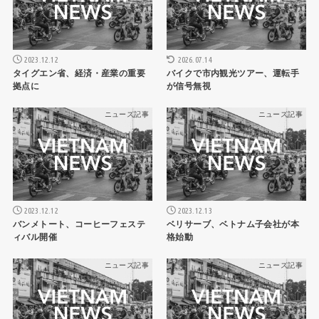
2023.12.12
2026.07.14
タイグエン省、経済・産業の重要
バイクで市内観光ツアー、運転手
拠点に
が信号無視
ニュース記事
ニュース記事
2023.12.12
2023.12.13
バンメトート、コーヒーフェステ
ベリサーブ、ベトナム子会社が本
ィバル開催
格始動
ニュース記事
ニュース記事