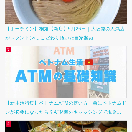
【ホーチミン】桐麺【新店】5月26日｜大阪発の人気店
がレタントンに こだわり抜いた自家製麺
【新生活特集】ベトナムATMの使い方｜急にベトナムド
ンが必要になったら？ATM海外キャッシングで現金...