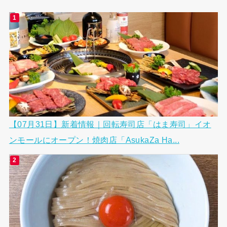
【07月31日】新着情報｜回転寿司店「はま寿司」イオ
ンモールにオープン！焼肉店「AsukaZa Ha...