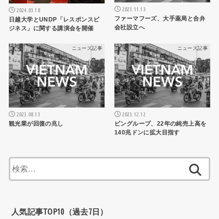
2023.11.13
2024.03.18
ファーマフーズ、大手薬局と合弁
日越大学とUNDP「レスポンスビ
会社設立へ
ジネス」に関する講演会を開催
ニュース記事
ニュース記事
2023.08.13
2023.12.12
観光業が回復の兆し
ビングループ、22年の純売上高を
140兆ドンに拡大目指す
検
索:
人気記事TOP10（過去7日）