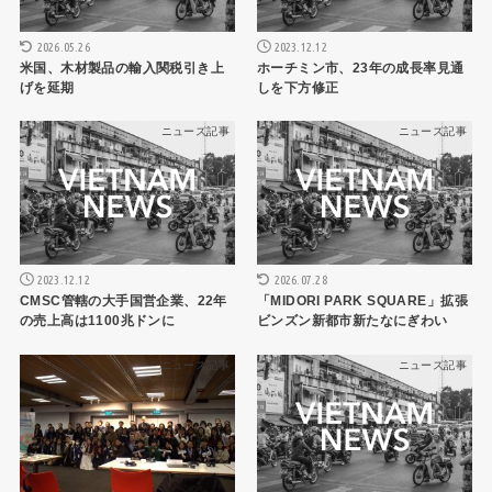
2026.05.26
2023.12.12
米国、木材製品の輸入関税引き上
ホーチミン市、23年の成長率見通
げを延期
しを下方修正
ニュース記事
ニュース記事
2023.12.12
2026.07.28
CMSC管轄の大手国営企業、22年
「MIDORI PARK SQUARE」拡張
の売上高は1100兆ドンに
ビンズン新都市新たなにぎわい
ニュース記事
ニュース記事