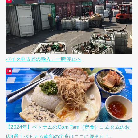
バイク中古品の輸入、一時停止へ
【2024年】ベトナムのCom Tam（定食）コムタムのお
店9選！ベトナム南部の定食はここに決まり！...