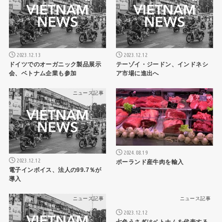
2023.12.13
2023.12.12
ドイツでのオーガニック製品展示
テーゾイ・ジードン、インドネシ
会、ベトナム企業も参加
ア市場に進出へ
ニュース記事
ニュース記事
2024.08.19
2023.12.12
ポーランド産牛肉を輸入
電子インボイス、法人の99.7％が
導入
ニュース記事
ニュース記事
2023.12.12
七色うさぎはベトナムを代表する