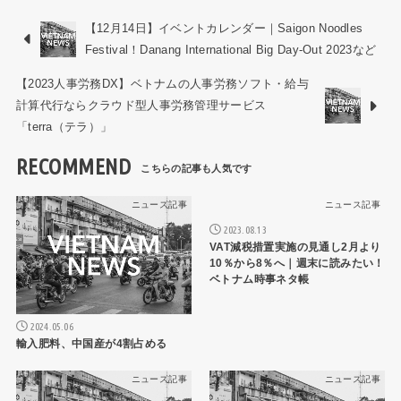
【12月14日】イベントカレンダー｜Saigon Noodles
Festival！Danang International Big Day-Out 2023など
【2023人事労務DX】ベトナムの人事労務ソフト・給与
計算代行ならクラウド型人事労務管理サービス
「terra（テラ）」
RECOMMEND
ニュース記事
ニュース記事
2023.08.13
VAT減税措置実施の見通し2月より
10％から8％へ｜週末に読みたい！
ベトナム時事ネタ帳
2024.05.06
輸入肥料、中国産が4割占める
ニュース記事
ニュース記事