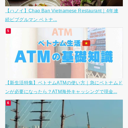
【ハノイ】Chao Ban Vietnamese Restaurant｜4年連
続ビブグルマン ベトナ...
【新生活特集】ベトナムATMの使い方｜急にベトナムド
ンが必要になったら？ATM海外キャッシングで現金...