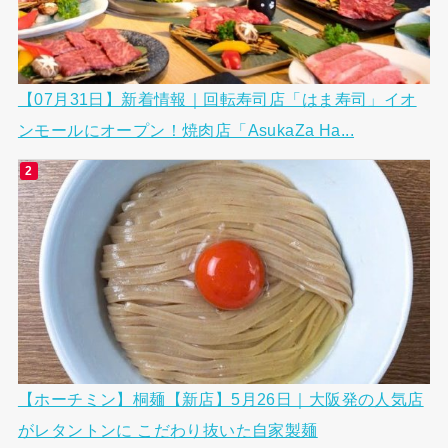
【07月31日】新着情報｜回転寿司店「はま寿司」イオ
ンモールにオープン！焼肉店「AsukaZa Ha...
【ホーチミン】桐麺【新店】5月26日｜大阪発の人気店
がレタントンに こだわり抜いた自家製麺