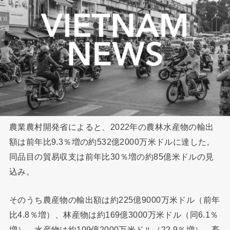
農業農村開発省によると、2022年の農林水産物の輸出
額は前年比9.3％増の約532億2000万米ドルに達した。
同品目の貿易収支は前年比30％増の約85億米ドルの見
込み。
そのうち農産物の輸出額は約225億9000万米ドル（前年
比4.8％増）、林産物は約169億3000万米ドル（同6.1％
増）、水産物は約109億2000万米ドル（22.9％増）、畜