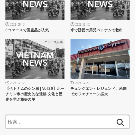
2023.09.13
2023.12.12
Eコマースで国産品が人気
米で誘拐の男児ベトナムで救出
ニュース記事
ニュース記事
2023.12.12
2026.07.27
【ベトナムのシン層 | Vol.30】ホー
チュングエン・レジェンド、米国
チミン市の歴史的な遺跡 文化と歴
でカフェチェーン拡大
史を学ぶ格好の場
検
索: