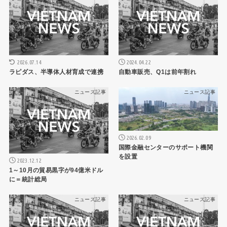
2026.07.14
2024.04.22
ラピダス、半導体人材育成で連携
自動車販売、Q1は前年割れ
ニュース記事
ニュース記事
2026.02.09
国際金融センターのサポート機関
を設置
2023.12.12
1～10月の貿易黒字が94億米ドル
に＝統計総局
ニュース記事
ニュース記事