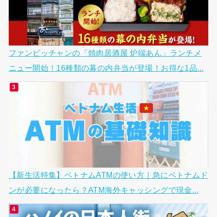
ファンビッチャンの「焼肉居酒屋 炉端あん」ランチメ
ニュー開始！16種類の幕の内弁当が登場！お得な1品...
【新生活特集】ベトナムATMの使い方｜急にベトナムド
ンが必要になったら？ATM海外キャッシングで現金...