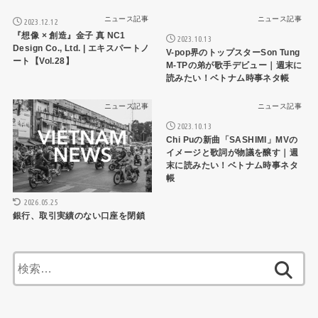
ニュース記事
ニュース記事
2023.12.12
『想像 × 創造』金子 真 NC1
2023.10.13
Design Co., Ltd. | エキスパートノ
V-pop界のトップスターSon Tung
ート【Vol.28】
M-TPの弟が歌手デビュー｜週末に
読みたい！ベトナム時事ネタ帳
ニュース記事
ニュース記事
2023.10.13
Chi Puの新曲「SASHIMI」MVの
イメージと歌詞が物議を醸す｜週
末に読みたい！ベトナム時事ネタ
帳
2026.05.25
銀行、取引実績のない口座を閉鎖
検
索: