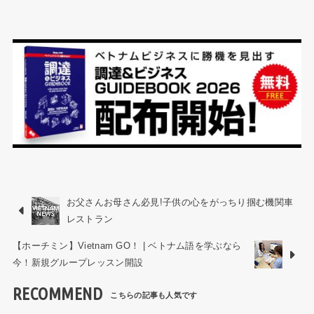
お父さんお母さん必見!子供の心をがっちり掴む機関車
レストラン
【ホーチミン】Vietnam GO！ | ベトナム語を学ぶなら
今！新規グループレッスン開設
RECOMMEND