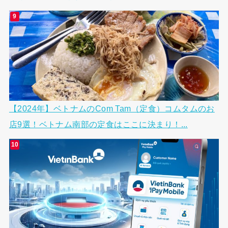
【2024年】ベトナムのCom Tam（定食）コムタムのお
店9選！ベトナム南部の定食はここに決まり！...