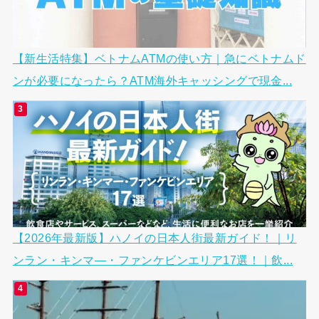
【新生活特集】ベトナムATMの使い方｜急にベトナムド
ンが必要になったら？ATM海外キャッシングで現金...
【2026年最新版】ハノイの日本人街最新ガイド！｜リ
ンラン・キンマ―・ファンケビンエリア17選！｜飲...