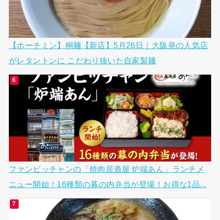
【ホーチミン】桐麺【新店】5月26日｜大阪発の人気店
がレタントンに こだわり抜いた自家製麺
ファンビッチャンの「焼肉居酒屋 炉端あん」ランチメ
ニュー開始！16種類の幕の内弁当が登場！お得な1品...