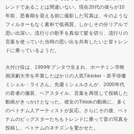
レンドであることは間違いない。現在20代の彼らが10
年前、思春期を迎える前に撮影した写真は、今のような
フィルターもなく素朴で低画質。しかしその分リアルで
思い出深い。流行りの歌手を真似て髪を切り、流行りの
言葉を使っていた当時の思い出を共有したいと皆トレン
ドに乗っているようだ。
火付け役は、1999年ブンタウ生まれ、ホーチミン市映
画演劇大学を卒業したばかりの人気Tiktoker・若手俳優
ミシェル・ライさん。先週ミシェルさんが、2000年代
の若者の服装、ヘアスタイル、言葉を再現して投稿した
動画がきっかけとなった。彼女のTiktokの動画に、多く
のベトナム人アーティストが反応。さらにその後、ベト
ナムのビッグスターたちもトレンドに乗って昔の写真を
投稿し、ベトナムのネチズンを驚かせた。