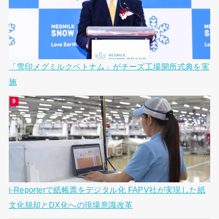
「雪印メグミルクベトナム」がチーズ工場開所式典を実
施
i-Reporterで紙帳票をデジタル化 FAPV社が実現した紙
文化脱却とDX化への現場意識改革