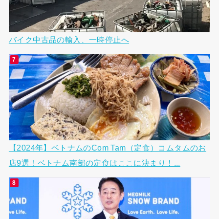
バイク中古品の輸入、一時停止へ
【2024年】ベトナムのCom Tam（定食）コムタムのお
店9選！ベトナム南部の定食はここに決まり！...