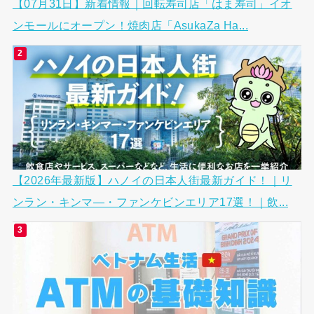
【07月31日】新着情報｜回転寿司店「はま寿司」イオ
ンモールにオープン！焼肉店「AsukaZa Ha...
【2026年最新版】ハノイの日本人街最新ガイド！｜リ
ンラン・キンマ―・ファンケビンエリア17選！｜飲...