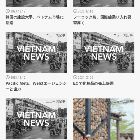
2023.12.12
2023.12.12
韓国の建設大手、ベトナム市場に
フーコック島、国際線乗り入れ要
活路
望高く
ニュース記事
ニュース記事
2023.12.12
2024.05.06
Pacific Meta、Web3エージェンシ
ECで化粧品の売上好調
ーと協力
ニュース記事
ニュース記事