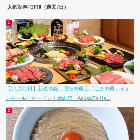
人気記事TOP10（過去7日）
【07月31日】新着情報｜回転寿司店「はま寿司」イオ
ンモールにオープン！焼肉店「AsukaZa Ha...