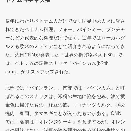
長年にわたりベトナム人だけでなく世界中の人々に愛さ
れてきたベトナム料理。フォー、バインミー、ブンチャ
ーなどの代表的な料理だけでなく、近年ではローカルグ
ルメも欧米のメディアなどで紹介されるようになってき
た。先日CNNが発表した「世界の揚げ物ベスト30」で
は、ベトナムの定番スナック「バインカム(b?nh
cam)」がリストアップされた。
北部では「バインラン」、南部では「バインカム」と呼
ばれるこのスナックは、米粉の生地に餡を包み、油で黄
金色に揚げたもの。緑豆の餡、ココナッツミルク、豚の
挽肉、春雨、タマネギなどが入ったものがある。CNN
では「名前は『オレンジケーキ』を意味するが、オレン
ジの風味はない。緑豆の餡を弾力のある米粉の生地で包