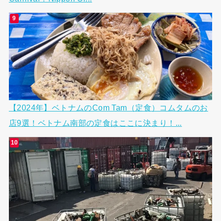
【2024年】ベトナムのCom Tam（定食）コムタムのお
店9選！ベトナム南部の定食はここに決まり！...