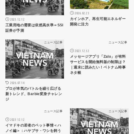
2026.02.23
カインホア、再生可能エネルギー
2023.12.12
開発に注力
工業用地の需要は依然高水準＝SSI
証券が予測
ニュース記事
ニュース記事
2023.12.12
メッセージアプリ「Zalo」が有料
サービスを開始無料版の制限は？
｜週末に読みたい！ベトナム時事
ネタ帳
2026.07.14
プロが本気のバトルを繰り広げる
新トレンド、Barbie変身チャレン
ジ
ニュース記事
ニュース記事
2023.12.12
イマドキの若者のペット事情＜ハ
ノイ編＞：ハヤブサ・ワシを飼う