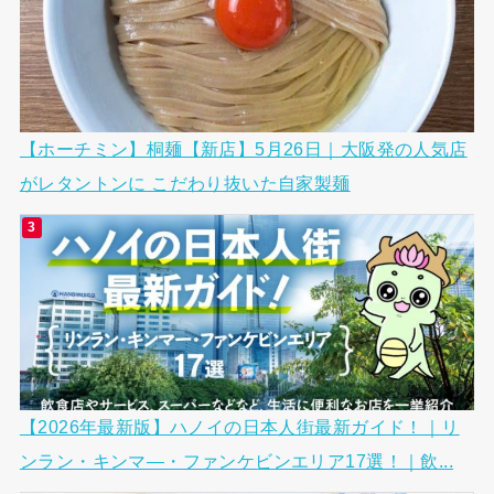
【ホーチミン】桐麺【新店】5月26日｜大阪発の人気店
がレタントンに こだわり抜いた自家製麺
【2026年最新版】ハノイの日本人街最新ガイド！｜リ
ンラン・キンマ―・ファンケビンエリア17選！｜飲...