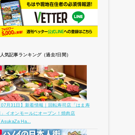
人気記事ランキング（過去7日間）
【07月31日】新着情報｜回転寿司店「はま寿
司」イオンモールにオープン！焼肉店
AsukaZa Ha...