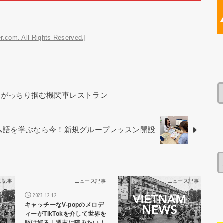
r.com. All Rights Reserved.]
をがっちり掴む機関車レストラン
ベトナム語を学ぶなら今！新規グループレッスン開設
ス記事
ニュース記事
ニュース記事
2023.12.12
キャッチーなV-popのメロデ
ィーがTikTokを介して世界を
駆け巡る｜週末に読みたい！