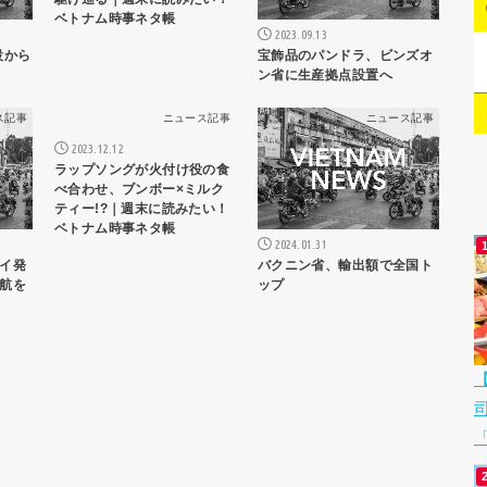
ベトナム時事ネタ帳
2023.09.13
設から
宝飾品のパンドラ、ビンズオ
ン省に生産拠点設置へ
ス記事
ニュース記事
ニュース記事
2023.12.12
ラップソングが火付け役の食
べ合わせ、ブンボー×ミルク
ティー!?｜週末に読みたい！
ベトナム時事ネタ帳
2024.01.31
イ発
バクニン省、輸出額で全国ト
航を
ップ
「