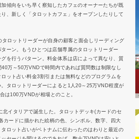
増加傾向をいち早く察知したカフェのオーナーたちが既
たり、新しく「タロットカフェ」をオープンしたりして
のタロットリーダーが自身の顧客と面会しリーディング
パターン。もうひとつは店舗専属のタロットリーダー
ングを行うパターン。料金体系は店によって異なり、質
間40万～50万VNDで時間内であれば質問数は制限なし
タロット占い料金3割引または無料などのプログラムを
タロットリーダーによると1人20～25万VND程度が
合は100万VNDが相場とのこと。
頭に北イタリアで誕生した。タロットデッキ(カードのセ
、各カードに描かれた絵柄の色、シンボル、数字、四大
。タロット占いがベトナムに伝わったのはわりと最近の
ッセージを聞けるのであれば、数十万VNDは安いと、