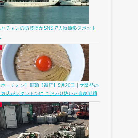
ニャチャンの防波堤がSNSで人気撮影スポット
に
【ホーチミン】桐麺【新店】5月26日｜大阪発の
人気店がレタントンに こだわり抜いた自家製麺