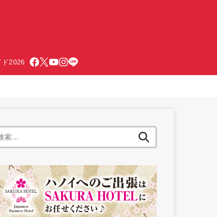
ド2026
検
索: