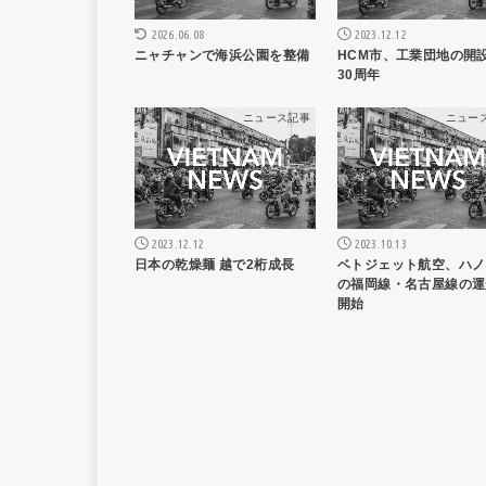
2023.12.12
2026.06.08
HCM市、工業団地の開
ニャチャンで海浜公園を整備
30周年
ニュース記事
ニュー
2023.12.12
2023.10.13
日本の乾燥麺 越で2桁成長
ベトジェット航空、ハノ
の福岡線・名古屋線の運
開始