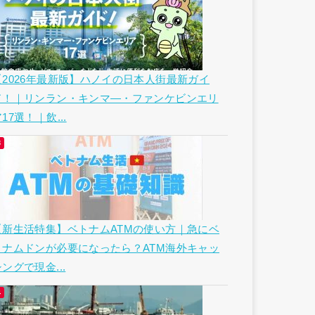
【2026年最新版】ハノイの日本人街最新ガイ
ド！｜リンラン・キンマ―・ファンケビンエリ
17選！｜飲...
【新生活特集】ベトナムATMの使い方｜急にベ
トナムドンが必要になったら？ATM海外キャッ
ングで現金...