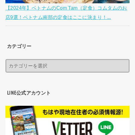
【2024年】ベトナムのCom Tam（定食）コムタムのお
店9選！ベトナム南部の定食はここに決まり！...
カテゴリー
LINE公式アカウント