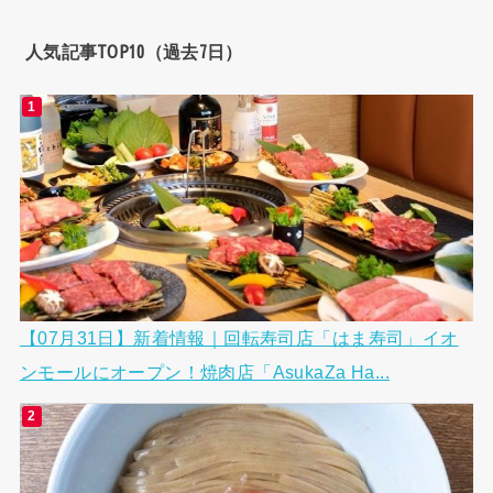
人気記事TOP10（過去7日）
【07月31日】新着情報｜回転寿司店「はま寿司」イオ
ンモールにオープン！焼肉店「AsukaZa Ha...