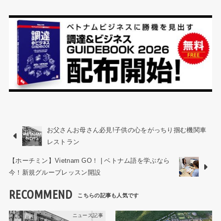
お父さんお母さん必見!子供の心をがっちり掴む機関車
レストラン
【ホーチミン】Vietnam GO！ | ベトナム語を学ぶなら
今！新規グループレッスン開設
RECOMMEND
ニュース記事
ニュース記事