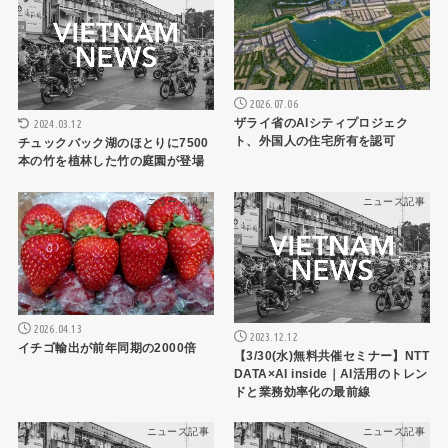
2026.07.06
ザライ省のAIシティプロジェク
2024.03.12
ト、外国人の住宅所有を認可
チュックバック湖のほとりに7500
本の竹を植林した竹の庭園が登場
ニュース記事
ニュース記事
2026.04.13
2023.12.12
イチゴ輸出が前年同期の2000倍
【3/30(水)無料共催セミナー】NTT
DATA×AI inside｜AI活用のトレン
ドと業務効率化の最前線
ニュース記事
ニュース記事