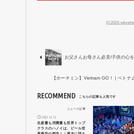
[©2026 wkvette
お父さんお母さん必見!子供の心
【ホーチミン】Vietnam GO！ | 
RECOMMEND
ニュース記事
ニュー
2023.12.12
生産量も消費量も世界トップ
クラスのハノイは、ビール世
界最安の都市！｜週末に読み