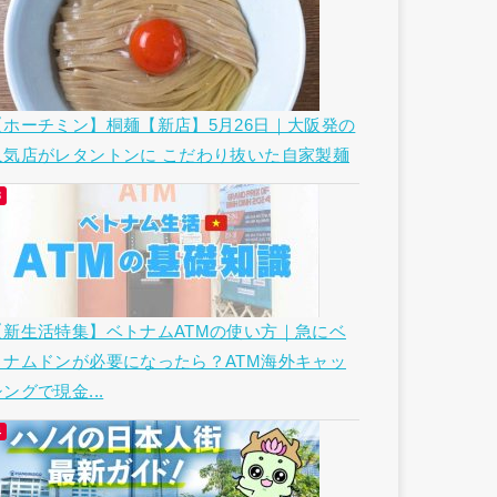
【ホーチミン】桐麺【新店】5月26日｜大阪発の
人気店がレタントンに こだわり抜いた自家製麺
【新生活特集】ベトナムATMの使い方｜急にベ
トナムドンが必要になったら？ATM海外キャッ
ングで現金...