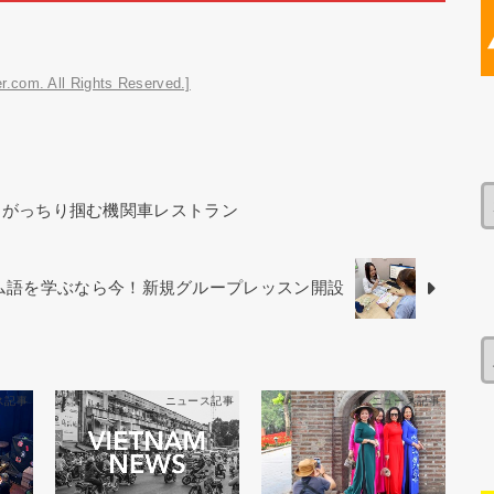
r.com. All Rights Reserved.]
をがっちり掴む機関車レストラン
ベトナム語を学ぶなら今！新規グループレッスン開設
ス記事
ニュース記事
ニュース記事