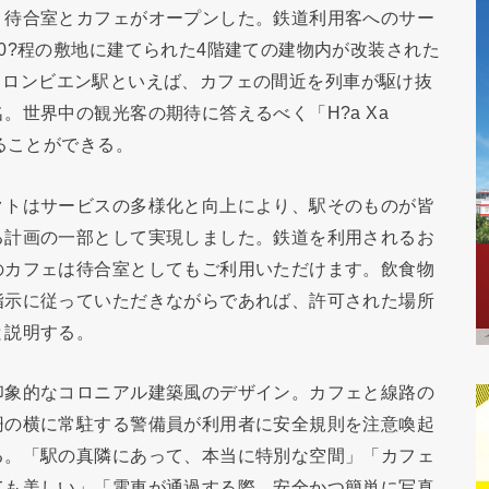
、待合室とカフェがオープンした。鉄道利用客へのサー
0?程の敷地に建てられた4階建ての建物内が改装された
れた。ロンビエン駅といえば、カフェの間近を列車が駆け抜
。世界中の観光客の期待に答えるべく「H?a Xa
ることができる。
クトはサービスの多様化と向上により、駅そのものが皆
る計画の一部として実現しました。鉄道を利用されるお
のカフェは待合室としてもご利用いただけます。飲食物
指示に従っていただきながらであれば、許可された場所
と説明する。
印象的なコロニアル建築風のデザイン。カフェと線路の
柵の横に常駐する警備員が利用者に安全規則を注意喚起
る。「駅の真隣にあって、本当に特別な空間」「カフェ
ても美しい」「電車が通過する際、安全かつ簡単に写真