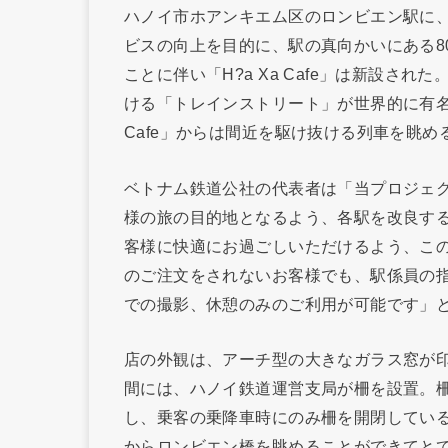
ハノイ市ホアンキエム区のロンビエン駅に
ビスの向上を目的に、駅の真向かいにある8
ことに伴い「H?a Xa Cafe」は新設さ
ける「トレインストリート」が世界的に有名
Cafe」からは間近を駆け抜ける列車を眺め
ベトナム鉄道公社の代表者は「当プロジェ
様の旅の目的地となるよう、各駅を改良す
客様に快適にお過ごしいただけるよう、こ
のご注文をされないお客様でも、駅係員の
での撮影、休憩のみのご利用が可能です」
店の外観は、アーチ型の大きなガラス窓が
間には、ハノイ鉄道運営支局が柵を設置。
し、乗客の乗降車時にのみ柵を開閉してい
からロンビエン橋を眺めることができてと