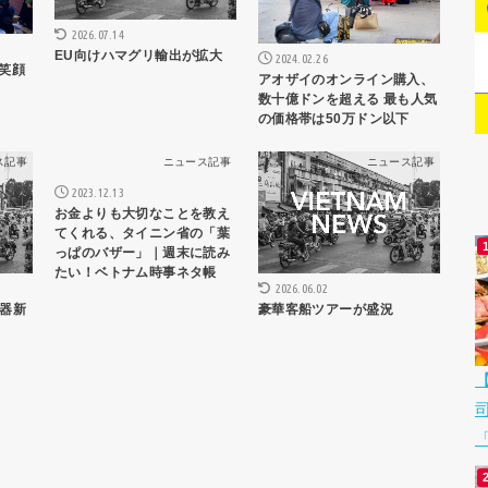
2026.07.14
EU向けハマグリ輸出が拡大
2024.02.26
 笑顔
アオザイのオンライン購入、
数十億ドンを超える 最も人気
の価格帯は50万ドン以下
ス記事
ニュース記事
ニュース記事
2023.12.13
お金よりも大切なことを教え
てくれる、タイニン省の「葉
っぱのバザー」｜週末に読み
たい！ベトナム時事ネタ帳
2026.06.02
器新
豪華客船ツアーが盛況
「