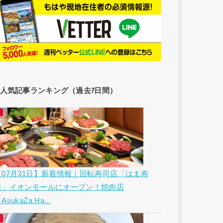
人気記事ランキング（過去7日間）
【07月31日】新着情報｜回転寿司店「はま寿
司」イオンモールにオープン！焼肉店
AsukaZa Ha...