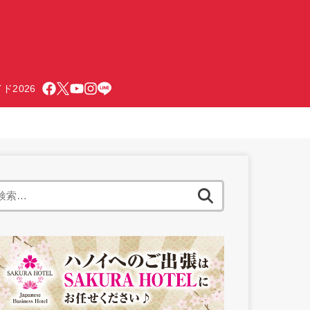
ド2026
検
索: