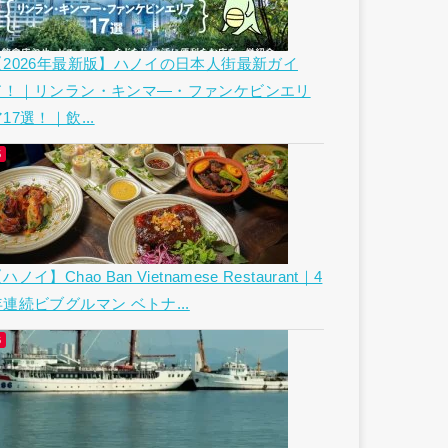
【2026年最新版】ハノイの日本人街最新ガイ
ド！｜リンラン・キンマ―・ファンケビンエリ
17選！｜飲...
ハノイ】Chao Ban Vietnamese Restaurant｜4
年連続ビブグルマン ベトナ...